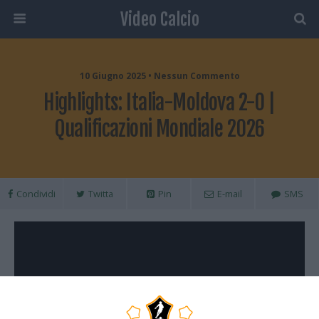
Video Calcio
10 Giugno 2025 • Nessun Commento
Highlights: Italia-Moldova 2-0 |
Qualificazioni Mondiale 2026
Condividi
Twitta
Pin
E-mail
SMS