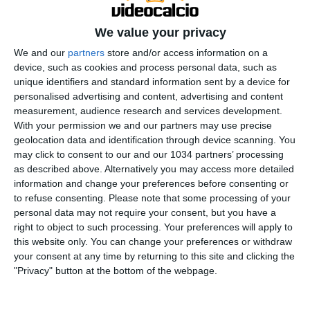
We value your privacy
We and our
partners
store and/or access information on a
device, such as cookies and process personal data, such as
unique identifiers and standard information sent by a device for
personalised advertising and content, advertising and content
A Reggio Emilia l’Italia conquista i primi tre punti nelle
measurement, audience research and services development.
qualificazioni al Mondiale 2026 battendo 2-0 la
With your permission we and our partners may use precise
geolocation data and identification through device scanning. You
Moldova. Azzurri a segno nel primo tempo con
may click to consent to our and our 1034 partners’ processing
Raspadori, nella ripresa il raddoppio di Cambiaso.
as described above. Alternatively you may access more detailed
Prossima gara il 5 settembre contro l’Estonia. I canali
information and change your preferences before consenting or
web ufficiali delle Nazionali Italiane di Calcio Sito:
to refuse consenting.
Please note that some processing of your
personal data may not require your consent, but you have a
https://www.figc.it​​​​
right to object to such processing. Your preferences will apply to
Facebook: https://www.facebook.com/NazionaleCalcio​
this website only. You can change your preferences or withdraw
Instagram: https://instagram.com/azzurri​
your consent at any time by returning to this site and clicking the
TikTok: https://www.tiktok.com/@nazionaledicalcio X:
"Privacy" button at the bottom of the webpage.
https://twitter.com/Azzurri