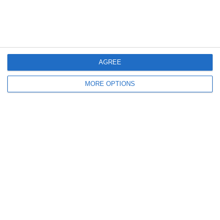
Articolo Precedente
Articolo Successivo
SPECIALE CHAMPIONS! LA
COSA È SUCCESSO
LIVE POSTPARTITA CON
ALL'INTER?
CATTANEO, PASTORE E
GIAMPAOLO PAZZINI!
AGREE
MORE OPTIONS
Lascia un commento
Il tuo indirizzo email non sarà pubblicato.
I campi
obbligatori sono contrassegnati
*
Commento
*