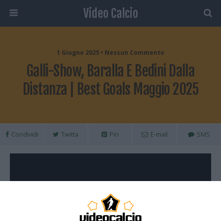
Video Calcio
1 Giugno 2025 • Nessun Commento
Galli-Show, Baralla E Bedini Dalla
Distanza | Best Goals Maggio 2025
Condividi
Twitta
Pin
E-mail
SMS