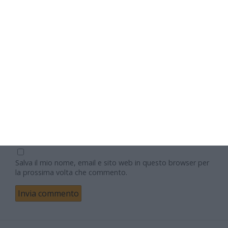
Nome
Email
Sito web
Salva il mio nome, email e sito web in questo browser per
la prossima volta che commento.