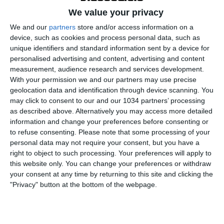
We value your privacy
We and our
partners
store and/or access information on a
device, such as cookies and process personal data, such as
unique identifiers and standard information sent by a device for
personalised advertising and content, advertising and content
measurement, audience research and services development.
Rivivi i 5 Best Goals delle selezioni Azzurre messi a
With your permission we and our partners may use precise
geolocation data and identification through device scanning. You
segno nel mese di Maggio: i gol di Galli, Bedini e
may click to consent to our and our 1034 partners’ processing
Giudici nell’Europeo Under 17 femminile e Baralla
as described above. Alternatively you may access more detailed
(contro il Portogallo Under 17 maschile). I canali web
information and change your preferences before consenting or
ufficiali di Vivo Azzurro e delle Nazionali Italiane di
to refuse consenting.
Please note that some processing of your
Calcio Sito: https://www.figc.it​​
personal data may not require your consent, but you have a
right to object to such processing. Your preferences will apply to
Facebook: https://www.facebook.com/azzurrefigc​​
this website only. You can change your preferences or withdraw
Instagram: https://instagram.com/azzurrefigc​
your consent at any time by returning to this site and clicking the
TikTok: https://www.tiktok.com/@nazionaledicalcio X:
"Privacy" button at the bottom of the webpage.
https://twitter.com/azzurrefigc
Related Posts