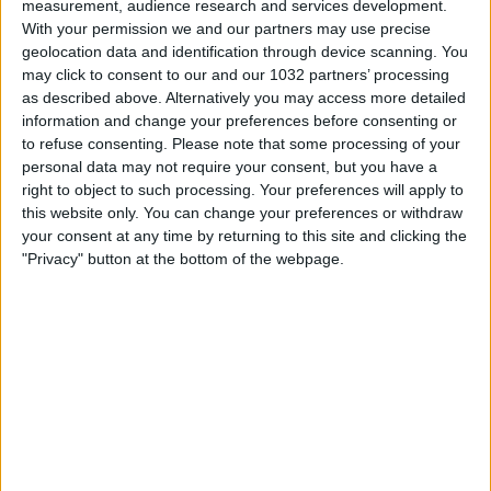
measurement, audience research and services development.
With your permission we and our partners may use precise
geolocation data and identification through device scanning. You
may click to consent to our and our 1032 partners’ processing
as described above. Alternatively you may access more detailed
information and change your preferences before consenting or
to refuse consenting.
Please note that some processing of your
personal data may not require your consent, but you have a
Per diventare un Cronachista o un Grande professionista
right to object to such processing. Your preferences will apply to
clicca qui: m.youtube.com/cronachedispogliatoio/join
this website only. You can change your preferences or withdraw
Scarica Revolut gratis e apri un conto deposito,
your consent at any time by returning to this site and clicking the
guadagna fino al 3% di interesse e ricevi 20€ di bonus
"Privacy" button at the bottom of the webpage.
benvenuto: https://get.revolut.com/z4lF/fontanaditrevi
Fernando Siani, Giuseppe Pastore, Samuele Ragusa e
Riccardo Trevisani vi aspettano per la 36esima e ultima
puntata della terza stagione di Fontana di Trevi,
l'approfondimento del lunedì sera di Cronache di
spogliatoio!
Related Posts