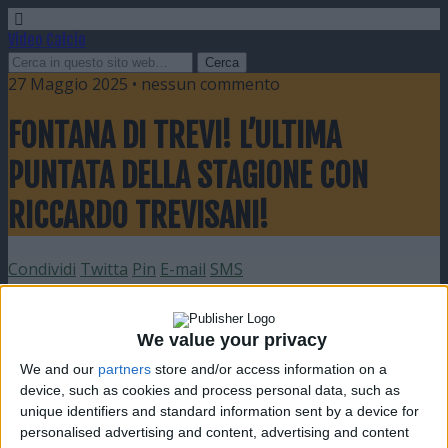
Video Calcio
27 Maggio 2025 • nessun commento
FONTANA DI TREVI! L’ULTIMA
PUNTATA DELLA STAGIONE CON
RICCARDO TREVISANI!
Condividi
Twitta
Pin
E-mail
SMS
We value your privacy
We and our
partners
store and/or access information on a
device, such as cookies and process personal data, such as
unique identifiers and standard information sent by a device for
personalised advertising and content, advertising and content