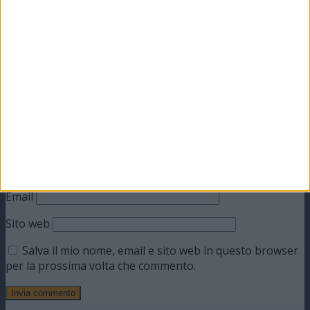
Il tuo indirizzo email non sarà pubblicato.
I campi
obbligatori sono contrassegnati
*
Commento
*
Nome
Email
Sito web
Salva il mio nome, email e sito web in questo browser
per la prossima volta che commento.