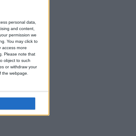
cess personal data,
tising and content,
your permission we
ng. You may click to
ay access more
g.
Please note that
o object to such
ces or withdraw your
 of the webpage.