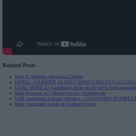
Related Posts
Serie A: Palermo vittorioso a Torino
ERNIA: «I RAPPER DI OGGI SONO I NUOVI CALCIAT
GOAL SERIE A | Castellanos picks up the torch from immobile
Italia-Svizzera 3-5 | Beach Soccer | Amichevole
VAR, tecnologia e tempo effettivo – STA(VA)MO IN DIRETTA
Most Underrated Goals in Football History