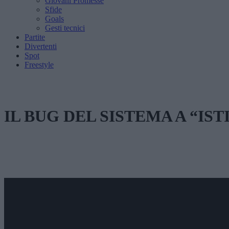
Giovani Promesse
Sfide
Goals
Gesti tecnici
Partite
Divertenti
Spot
Freestyle
IL BUG DEL SISTEMA A “IS