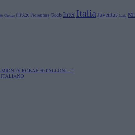
Italia
Inter
Mi
Juventus
Goals
ue
Fiorentina
FIFA26
Chelsea
Lazio
CAMION DI ROBAE 50 PALLONI…”
 ITALIANO