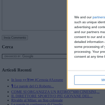
We and our
partners
such as unique ident
advertising and con
and our partners may
consent to our and o
detailed information
Cerca
some processing of y
processing. Your pre
consent at any time b
Articoli Recenti
In loop 👀🎯⏮️ #Cernoia #Azzurre
M
🎙️ Le parole del Ct Roberto...
COME SI ORGANIZZA UN RITIRO?”600 CINESINI,...
IL DIRETTORE SPORTIVO PIÙ GIOVANE DEL...
Rivaldo al Milan: un flop colossale
Le parole in conferenza di Claudio...