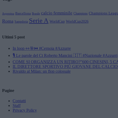
calcio femminile
Champions Leag
Barcellona
Champions
Brasile
Argentina
Serie A
Roma
WorldCup
WorldCup2026
Sampdoria
Ultimi 5 post
In loop 👀🎯⏮️ #Cernoia #Azzurre
🎙️ Le parole del Ct Roberto Mancini 🇮🇹 #Nazionale #Azzurri
COME SI ORGANIZZA UN RITIRO?”600 CINESINI, 5 
IL DIRETTORE SPORTIVO PIÙ GIOVANE DEL CALCIO
Rivaldo al Milan: un flop colossale
Pagine
Contatti
Staff
Privacy Policy