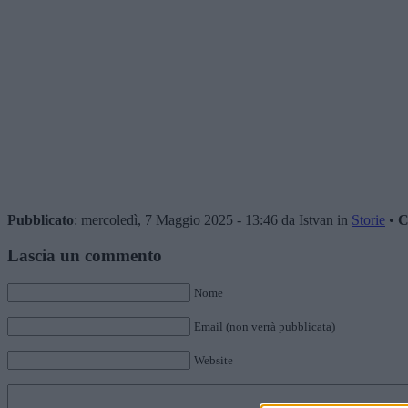
Pubblicato
: mercoledì, 7 Maggio 2025 - 13:46 da Istvan in
Storie
•
C
Lascia un commento
Nome
Email (non verrà pubblicata)
Website