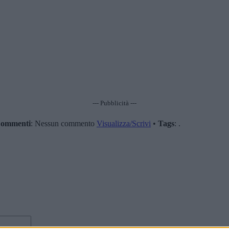
--- Pubblicità ---
ommenti
: Nessun commento
Visualizza/Scrivi
•
Tags
: .