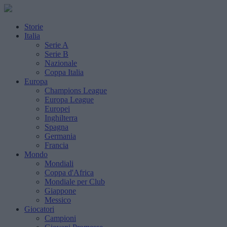
Storie
Italia
Serie A
Serie B
Nazionale
Coppa Italia
Europa
Champions League
Europa League
Europei
Inghilterra
Spagna
Germania
Francia
Mondo
Mondiali
Coppa d'Africa
Mondiale per Club
Giappone
Messico
Giocatori
Campioni