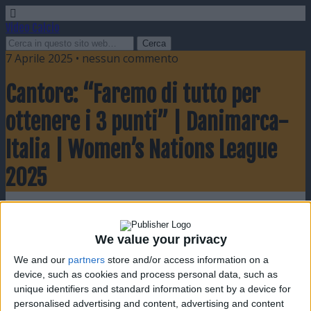
Video Calcio
7 Aprile 2025 • nessun commento
Cantore: “Faremo di tutto per
ottenere i 3 punti” | Danimarca-
Italia | Women’s Nations League
2025
Condividi
Twitta
Pin
E-mail
SMS
We value your privacy
We and our
partners
store and/or access information on a
device, such as cookies and process personal data, such as
unique identifiers and standard information sent by a device for
personalised advertising and content, advertising and content