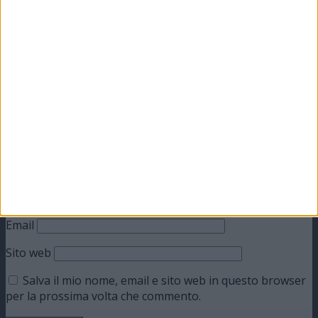
Lascia un commento
Il tuo indirizzo email non sarà pubblicato.
I campi
obbligatori sono contrassegnati
*
Commento
*
Nome
Email
Sito web
Salva il mio nome, email e sito web in questo browser
per la prossima volta che commento.