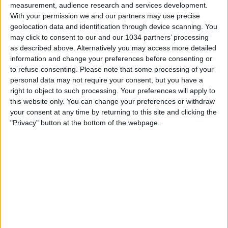
measurement, audience research and services development.
With your permission we and our partners may use precise
geolocation data and identification through device scanning. You
may click to consent to our and our 1034 partners’ processing
as described above. Alternatively you may access more detailed
information and change your preferences before consenting or
to refuse consenting.
Please note that some processing of your
personal data may not require your consent, but you have a
right to object to such processing. Your preferences will apply to
this website only. You can change your preferences or withdraw
Le parole dell’Azzurra alla vigilia di Danimarca-Italia,
your consent at any time by returning to this site and clicking the
quarta sfida di Nations League 2025 in programma
"Privacy" button at the bottom of the webpage.
martedì 8 aprile alle 18:00 a Herning I canali web ufficiali
di Vivo Azzurro e delle Nazionali Italiane di Calcio Sito:
https://www.figc.it​​
Facebook: https://www.facebook.com/azzurrefigc​​
Instagram: https://instagram.com/azzurrefigc​
TikTok: https://www.tiktok.com/@nazionaledicalcio
‎Continua a leggere
Related Posts