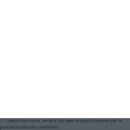
obbligatori sono contrassegnati
*
Commento
*
Nome
Email
Sito web
Salva il mio nome, email e sito web in questo browser per la
prossima volta che commento.