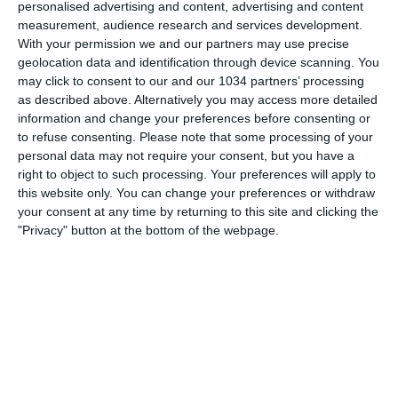
personalised advertising and content, advertising and content
measurement, audience research and services development.
With your permission we and our partners may use precise
geolocation data and identification through device scanning. You
may click to consent to our and our 1034 partners’ processing
Vittoria per le Azzurrine di Jacopo Leandri nell'amichevole
as described above. Alternatively you may access more detailed
disputata a Novarello contro la Francia. Per l'Italia reti di
information and change your preferences before consenting or
Grilli, Martone e Giovannini. I canali web ufficiali di Vivo
to refuse consenting.
Please note that some processing of your
Azzurro e delle Nazionali Italiane di Calcio Sito:
personal data may not require your consent, but you have a
https://www.figc.it​​
right to object to such processing. Your preferences will apply to
Facebook: https://www.facebook.com/azzurrefigc​​
this website only. You can change your preferences or withdraw
Instagram: https://instagram.com/azzurrefigc​
your consent at any time by returning to this site and clicking the
TikTok: https://www.tiktok.com/@nazionaledicalcio X:
"Privacy" button at the bottom of the webpage.
https://twitter.com/azzurrefigc
Related Posts
Highlights: Italia-Svizzera 1-2 | Under 15
Femminile | Amichevole
Danimarca-Italia 0-0 | Femminile | Qualificazioni
Mondiali 2027