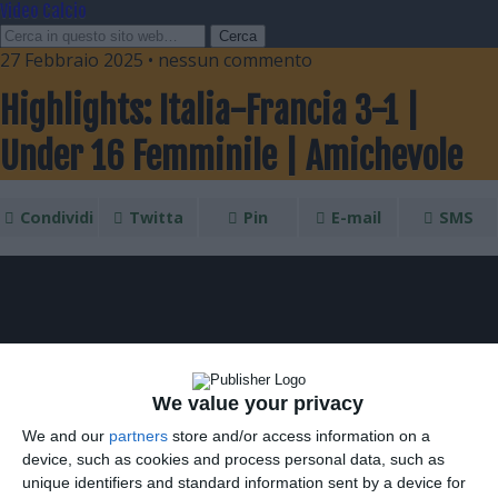
Video Calcio
27 Febbraio 2025 • nessun commento
Highlights: Italia-Francia 3-1 |
Under 16 Femminile | Amichevole
Condividi
Twitta
Pin
E-mail
SMS
We value your privacy
We and our
partners
store and/or access information on a
device, such as cookies and process personal data, such as
unique identifiers and standard information sent by a device for