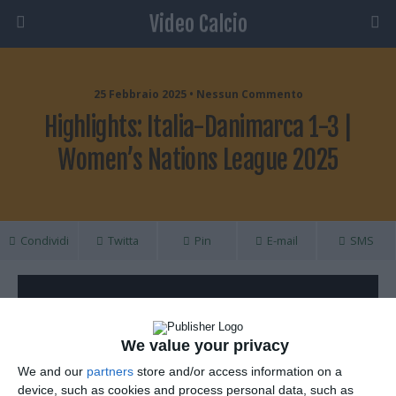
Video Calcio
25 Febbraio 2025 • Nessun Commento
Highlights: Italia-Danimarca 1-3 |
Women’s Nations League 2025
Condividi
Twitta
Pin
E-mail
SMS
We value your privacy
We and our
partners
store and/or access information on a
device, such as cookies and process personal data, such as