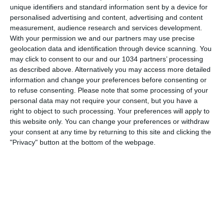
unique identifiers and standard information sent by a device for
personalised advertising and content, advertising and content
measurement, audience research and services development.
With your permission we and our partners may use precise
geolocation data and identification through device scanning. You
may click to consent to our and our 1034 partners’ processing
as described above. Alternatively you may access more detailed
Le Azzurre del CT Soncin vengono sconfitte a La
information and change your preferences before consenting or
Spezia dalla Danimarca nella seconda partita di
to refuse consenting.
Please note that some processing of your
personal data may not require your consent, but you have a
Nations League 2025
right to object to such processing. Your preferences will apply to
this website only. You can change your preferences or withdraw
Related Posts
your consent at any time by returning to this site and clicking the
"Privacy" button at the bottom of the webpage.
In loop 👀🎯⏮️ #Cernoia #Azzurre
🎙️ Le parole del Ct Roberto Mancini 🇮🇹
#Nazionale #Azzurri
Le parole in conferenza di Claudio Ranieri 🗣️
#Nazionale #Azzurri
Ranieri: “È il coronamento della mia carriera” |