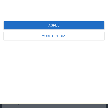
FELIX e le scelte di RANIERI | L'ascia raddoppia
Lascia un commento
AGREE
Il tuo indirizzo email non sarà pubblicato.
I campi
obbligatori sono contrassegnati
*
MORE OPTIONS
Commento
*
Nome
Email
Sito web