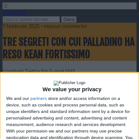
Video Calcio
7 Febbraio 2025 • nessun commento
TRE SEGRETI CON CUI PALLADINO HA
RESO KEAN FORTISSIMO
Condividi
Twitta
Pin
E-mail
SMS
We value your privacy
We and our
partners
store and/or access information on a
device, such as cookies and process personal data, such as
unique identifiers and standard information sent by a device for
personalised advertising and content, advertising and content
measurement, audience research and services development.
With your permission we and our partners may use precise
geolocation data and identification through device scanning. You