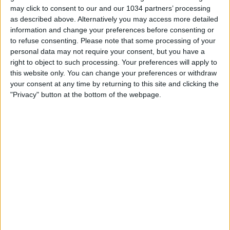
may click to consent to our and our 1034 partners’ processing
as described above. Alternatively you may access more detailed
information and change your preferences before consenting or
to refuse consenting.
Please note that some processing of your
personal data may not require your consent, but you have a
Related Posts
right to object to such processing. Your preferences will apply to
this website only. You can change your preferences or withdraw
your consent at any time by returning to this site and clicking the
A CASA di DAVIDE CALABRIA
"Privacy" button at the bottom of the webpage.
La JUVENTUS ha sbagliato quando non si poteva
sbagliare
Casa Azzurri Live | Italia-Belgio
Roberto Baggio al millimetro e l’ultimo gol di
Schillaci a Italia ’90 | Last Minute
FREY: «PER DUE ANNI ADRIANO È STATO IL
CENTRAVANTI PIÙ FORTE DEL MONDO»
Gli Azzurrini pronti per l’Europeo | U21 EURO 2023
Categorie:
Storie
articolo precedente
IL PRIMO MESSICANO A GIOCARE
NEL MILAN
articolo successivo
L'INTER crolla, la rinascita di JOAO