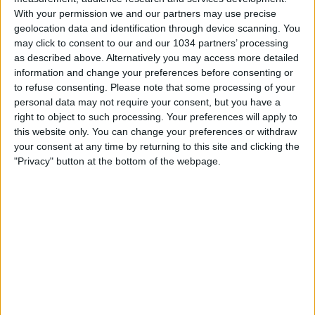
With your permission we and our partners may use precise
geolocation data and identification through device scanning. You
may click to consent to our and our 1034 partners’ processing
as described above. Alternatively you may access more detailed
information and change your preferences before consenting or
to refuse consenting.
Please note that some processing of your
La Nazionale di Futsal pareggia la prima gara delle
personal data may not require your consent, but you have a
qualificazioni a EURO 2026 disputata a Catania contro la
right to object to such processing. Your preferences will apply to
Bielorussia. A segno per gli Azzurri Motta e Schiochet I
this website only. You can change your preferences or withdraw
canali web ufficiali di Vivo Azzurro e delle Nazionali
your consent at any time by returning to this site and clicking the
Italiane di Calcio Sito: https://www.figc.it​​
"Privacy" button at the bottom of the webpage.
Facebook: https://www.facebook.com/azzurrefigc​​
Instagram: https://instagram.com/azzurrefigc​
TikTok: https://www.tiktok.com/@nazionaledicalcio X:
https://twitter.com/azzurrefigc
Related Posts
In loop 👀🎯⏮️ #Cernoia #Azzurre
Mancini: “Spero di vincere ancora e di restare a
lungo” | La presentazione del CT