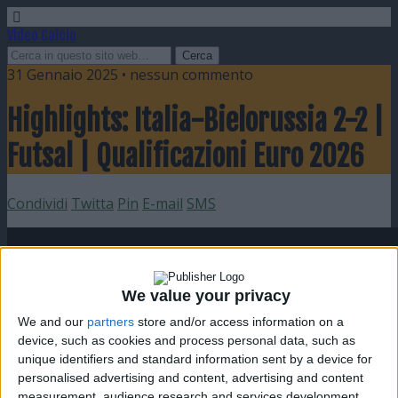
Video Calcio
31 Gennaio 2025 • nessun commento
Highlights: Italia-Bielorussia 2-2 |
Futsal | Qualificazioni Euro 2026
Condividi
Twitta
Pin
E-mail
SMS
We value your privacy
We and our
partners
store and/or access information on a
device, such as cookies and process personal data, such as
unique identifiers and standard information sent by a device for
personalised advertising and content, advertising and content
measurement, audience research and services development.