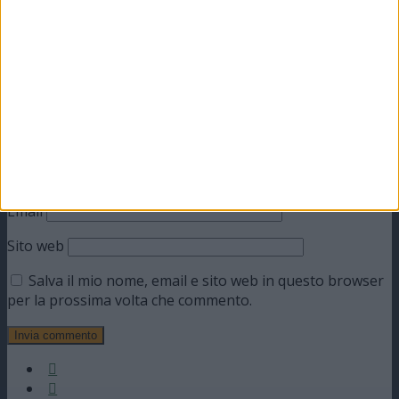
Commento
*
Nome
Email
Sito web
Salva il mio nome, email e sito web in questo browser
per la prossima volta che commento.