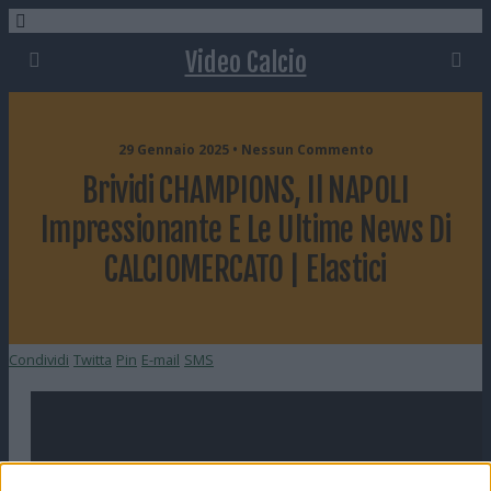
Video Calcio
29 Gennaio 2025 • Nessun Commento
Brividi CHAMPIONS, Il NAPOLI
Impressionante E Le Ultime News Di
CALCIOMERCATO | Elastici
Condividi
Twitta
Pin
E-mail
SMS