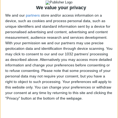
We value your privacy
We and our
partners
store and/or access information on a
device, such as cookies and process personal data, such as
unique identifiers and standard information sent by a device for
personalised advertising and content, advertising and content
measurement, audience research and services development.
With your permission we and our partners may use precise
geolocation data and identification through device scanning. You
may click to consent to our and our 1032 partners’ processing
as described above. Alternatively you may access more detailed
Marco Cattaneo, Giuseppe Pastore, Federico
information and change your preferences before consenting or
Balzaretti, Stefano Ferrè e Cosimo Bartoloni vi
to refuse consenting.
Please note that some processing of your
aspettano per la 18esima puntata di Elastici: calcio e
personal data may not require your consent, but you have a
right to object to such processing. Your preferences will apply to
buon umore, ogni martedì sera su Cronache di
this website only. You can change your preferences or withdraw
spogliatoio! 00:00 Intro
your consent at any time by returning to this site and clicking the
06:00 Il percorso di Lazio e Roma in EL
"Privacy" button at the bottom of the webpage.
10:30 Niente Napoli per Adeyemi? 11:30 Le
frecciatine di Gasp sul mercato
15:00 Dorgu al Manchester United