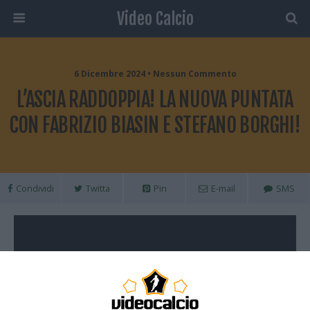
Video Calcio
6 Dicembre 2024 • Nessun Commento
L’ASCIA RADDOPPIA! LA NUOVA PUNTATA
CON FABRIZIO BIASIN E STEFANO BORGHI!
Condividi
Twitta
Pin
E-mail
SMS