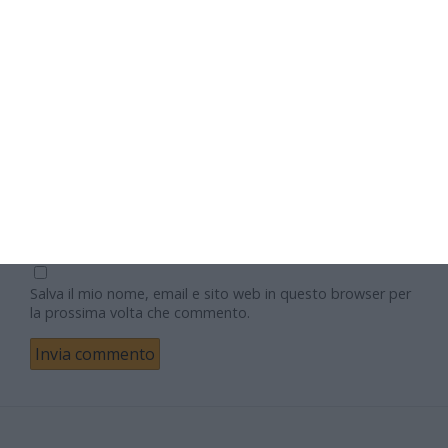
Nome
Email
Sito web
Salva il mio nome, email e sito web in questo browser per
la prossima volta che commento.