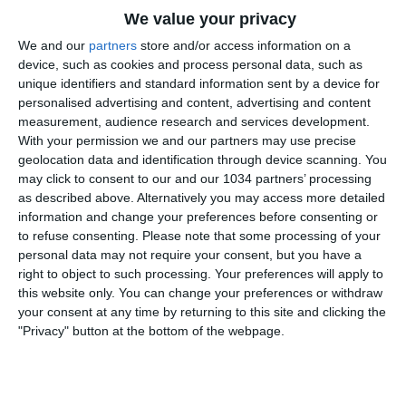
We value your privacy
We and our
partners
store and/or access information on a
device, such as cookies and process personal data, such as
unique identifiers and standard information sent by a device for
personalised advertising and content, advertising and content
measurement, audience research and services development.
Scarica Revolut gratis per ricevere un bonus di
With your permission we and our partners may use precise
geolocation data and identification through device scanning. You
benvenuto di €20*:
may click to consent to our and our 1034 partners’ processing
https://get.revolut.com/z4lF/fontanaateatro *Si
as described above. Alternatively you may access more detailed
applicano condizioni minime per l’ottenimento del
information and change your preferences before consenting or
bonus Fernando Siani, Giuseppe Pastore, Fabrizio
to refuse consenting.
Please note that some processing of your
personal data may not require your consent, but you have a
Biasin, Samuele Ragusa e Stefano Borghi vi aspettano
right to object to such processing. Your preferences will apply to
per la dodicesima puntata della seconda stagione di
this website only. You can change your preferences or withdraw
L'ascia raddoppia, l'approfondimento del giovedì sera
your consent at any time by returning to this site and clicking the
di Cronache di spogliatoio!
"Privacy" button at the bottom of the webpage.
Related Posts
Tributo a Javier Zanetti