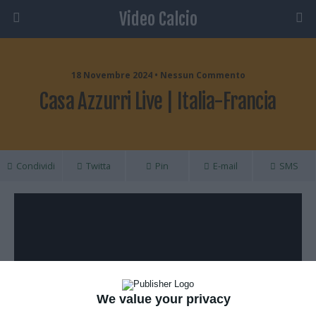
Video Calcio
18 Novembre 2024 • Nessun Commento
Casa Azzurri Live | Italia-Francia
Condividi
Twitta
Pin
E-mail
SMS
We value your privacy