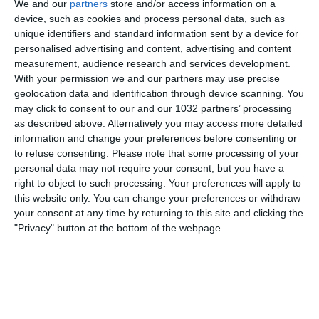
We and our
partners
store and/or access information on a
device, such as cookies and process personal data, such as
unique identifiers and standard information sent by a device for
personalised advertising and content, advertising and content
measurement, audience research and services development.
With your permission we and our partners may use precise
geolocation data and identification through device scanning. You
Gli Autogol, Pierluigi Pardo e i loro ospiti in diretta
may click to consent to our and our 1032 partners’ processing
as described above. Alternatively you may access more detailed
dallo stadio “Giuseppe Meazza” di Milano per vivere
information and change your preferences before consenting or
insieme ai tifosi la partita della Nazionale contro la
to refuse consenting.
Please note that some processing of your
Francia, valida per l’ultima giornata dei gironi di UEFA
personal data may not require your consent, but you have a
Nations League 2024/2025 I canali web ufficiali delle
right to object to such processing. Your preferences will apply to
this website only. You can change your preferences or withdraw
Nazionali Italiane di Calcio Sito: https://www.figc.it​​​​
your consent at any time by returning to this site and clicking the
Facebook: https://www.facebook.com/NazionaleCalcio​
"Privacy" button at the bottom of the webpage.
Instagram: https://instagram.com/azzurri​
TikTok: https://www.tiktok.com/@nazionaledicalcio X:
https://twitter.com/Azzurri
Related Posts