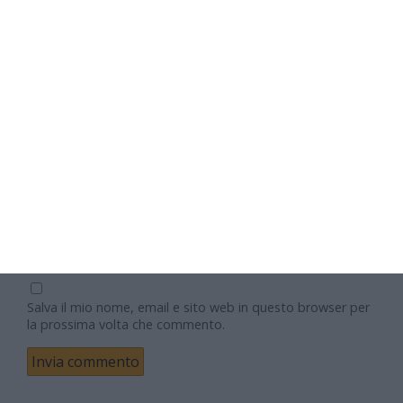
Nome
Email
Sito web
Salva il mio nome, email e sito web in questo browser per
la prossima volta che commento.