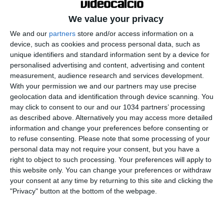
We value your privacy
We and our
partners
store and/or access information on a
device, such as cookies and process personal data, such as
unique identifiers and standard information sent by a device for
personalised advertising and content, advertising and content
measurement, audience research and services development.
With your permission we and our partners may use precise
Fontana di Trevi torna a teatro! Acquistate i biglietti:
geolocation data and identification through device scanning. You
may click to consent to our and our 1034 partners’ processing
· https://www.ticketone.it/artist/fontana-di-trevi/ 00:00
as described above. Alternatively you may access more detailed
Intro
information and change your preferences before consenting or
10:30 Dove può arrivare questa Lazio?
to refuse consenting.
Please note that some processing of your
24:30 L’Ascia. Inter o Napoli: chi ha la rosa più forte?
personal data may not require your consent, but you have a
right to object to such processing. Your preferences will apply to
54:30 I punti interrogativi sulla Juventus
this website only. You can change your preferences or withdraw
01:22:00 La situazione della Roma
your consent at any time by returning to this site and clicking the
01:38:00 L’Atalanta può essere da Scudetto?
"Privacy" button at the bottom of the webpage.
01:51:00 La Fiorentina ha vinto da grande squadra
01:54:00 Quanto può dare Balotelli al Genoa? 01:57:30