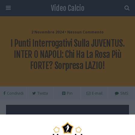
Video Calcio
2 Novembre 2024 • Nessun Commento
I Punti Interrogativi Sulla JUVENTUS.
INTER O NAPOLI: Chi Ha La Rosa Più
FORTE? Sorpresa LAZIO!
Condividi
Twitta
Pin
E-mail
SMS