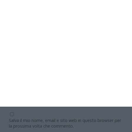
Nome
Email
Sito web
Salva il mio nome, email e sito web in questo browser per
la prossima volta che commento.