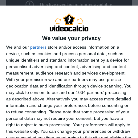
We value your privacy
We and our
partners
store and/or access information on a
device, such as cookies and process personal data, such as
Fontana di Trevi torna a teatro! Acquistate i biglietti:
unique identifiers and standard information sent by a device for
personalised advertising and content, advertising and content
· https://www.ticketone.it/artist/fontana-di-trevi/ ·
measurement, audience research and services development.
https://ticket.teatroarcimboldi.it/acquista-
With your permission we and our partners may use precise
biglietti/default.aspx?ID=6101 Sesta puntata del
geolocation data and identification through device scanning. You
nuovo format del martedì sera di 'Cronache Live':
may click to consent to our and our 1034 partners’ processing
as described above. Alternatively you may access more detailed
ELASTICI!
information and change your preferences before consenting or
Conduce Marco Cattaneo, in studio con Giuseppe
to refuse consenting.
Please note that some processing of your
Pastore, Federico Balzaretti, Stefano Ferrè e Cosimo
personal data may not require your consent, but you have a
Bartoloni. 00:00 Intro
right to object to such processing. Your preferences will apply to
8:00 Le 7 domande per Pastore, Balzaretti e Ferrè
this website only. You can change your preferences or withdraw
your consent at any time by returning to this site and clicking the