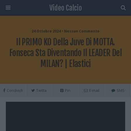
Video Calcio
24 Ottobre 2024 • Nessun Commento
Il PRIMO KO Della Juve Di MOTTA.
Fonseca Sta Diventando Il LEADER Del
MILAN? | Elastici
Condividi
Twitta
Pin
E-mail
SMS