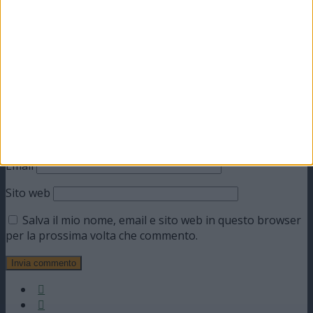
Commento
*
Nome
Email
Sito web
Salva il mio nome, email e sito web in questo browser
per la prossima volta che commento.