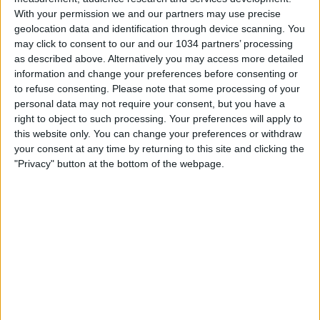
With your permission we and our partners may use precise
geolocation data and identification through device scanning. You
may click to consent to our and our 1034 partners’ processing
as described above. Alternatively you may access more detailed
information and change your preferences before consenting or
to refuse consenting.
Please note that some processing of your
Le parole in conferenza stampa del CT Soncin nel primo
personal data may not require your consent, but you have a
giorno di raduno delle Azzurre in vista del doppio
right to object to such processing. Your preferences will apply to
impegno amichevole contro Malta e Spagna I canali web
this website only. You can change your preferences or withdraw
ufficiali di Vivo Azzurro e delle Nazionali Italiane di Calcio
your consent at any time by returning to this site and clicking the
Sito: https://www.figc.it​​
"Privacy" button at the bottom of the webpage.
Facebook: https://www.facebook.com/azzurrefigc​​
Instagram: https://instagram.com/azzurrefigc​
TikTok: https://www.tiktok.com/@nazionaledicalcio X:
https://twitter.com/azzurrefigc
Related Posts
In loop 👀🎯⏮️ #Cernoia #Azzurre
Mancini: “Spero di vincere ancora e di restare a
lungo” | La presentazione del CT