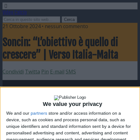
Video Calcio
21 Ottobre 2024 • nessun commento
Soncin: “L’obiettivo è quello di
crescere” | Verso Italia-Malta
Condividi
Twitta
Pin
E-mail
SMS
We value your privacy
We and our
partners
store and/or access information on a
device, such as cookies and process personal data, such as
unique identifiers and standard information sent by a device for
personalised advertising and content, advertising and content
measurement, audience research and services development.