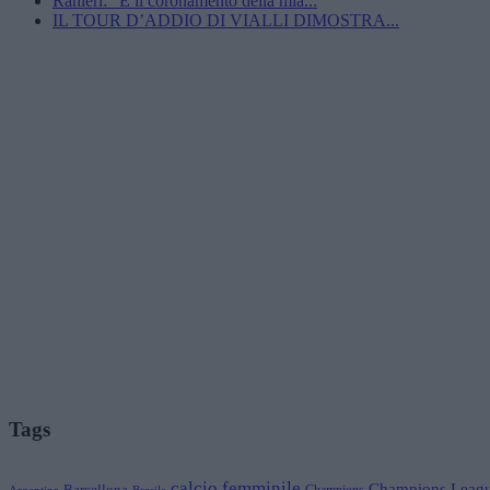
Ranieri: “È il coronamento della mia...
IL TOUR D’ADDIO DI VIALLI DIMOSTRA...
Tags
calcio femminile
Champions Leag
Barcellona