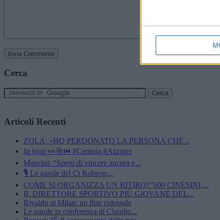
M
Cerca
Articoli Recenti
ZOLA: «HO PERDONATO LA PERSONA CHE...
In loop 👀🎯⏮️ #Cernoia #Azzurre
Mancini: “Spero di vincere ancora e...
🎙️ Le parole del Ct Roberto...
COME SI ORGANIZZA UN RITIRO?”600 CINESINI,...
IL DIRETTORE SPORTIVO PIÙ GIOVANE DEL...
Rivaldo al Milan: un flop colossale
Le parole in conferenza di Claudio...