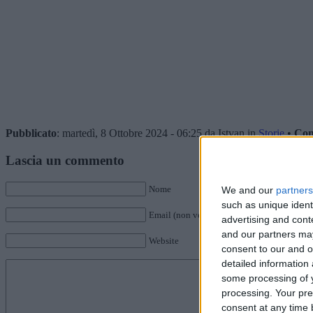
Pubblicato
: martedì, 8 Ottobre 2024 - 06:25 da Istvan in
Storie
•
Com
Lascia un commento
Nome
We and our
partners
such as unique ident
Email (non verrà pubblicata)
advertising and con
and our partners may
Website
consent to our and o
detailed information
some processing of y
processing. Your pre
consent at any time b