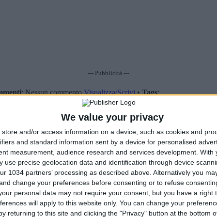
--- Pubblicità ---
menti
: Nessun commento
Visualizza/Scrivi
•
Tags
: .
We value your privacy
store and/or access information on a device, such as cookies and pro
ifiers and standard information sent by a device for personalised adver
tent measurement, audience research and services development.
With 
 use precise geolocation data and identification through device scanni
ur 1034 partners’ processing as described above. Alternatively you m
 and change your preferences before consenting or to refuse consentin
our personal data may not require your consent, but you have a right t
ferences will apply to this website only. You can change your preferen
y returning to this site and clicking the "Privacy" button at the bottom