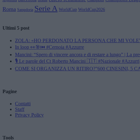
Champions
Brasile
Argentina
Serie A
Roma
WorldCup
WorldCup2026
Sampdoria
Ultimi 5 post
ZOLA: «HO PERDONATO LA PERSONA CHE MI VOLE
In loop 👀🎯⏮️ #Cernoia #Azzurre
Mancini: “Spero di vincere ancora e di restare a lungo” | La pr
🎙️ Le parole del Ct Roberto Mancini 🇮🇹 #Nazionale #Azzurri
COME SI ORGANIZZA UN RITIRO?”600 CINESINI, 5 
Pagine
Contatti
Staff
Privacy Policy
Tools