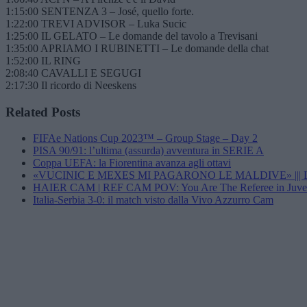
1:15:00 SENTENZA 3 – José, quello forte.
1:22:00 TREVI ADVISOR – Luka Sucic
1:25:00 IL GELATO – Le domande del tavolo a Trevisani
1:35:00 APRIAMO I RUBINETTI – Le domande della chat
1:52:00 IL RING
2:08:40 CAVALLI E SEGUGI
2:17:30 Il ricordo di Neeskens
Related Posts
FIFAe Nations Cup 2023™ – Group Stage – Day 2
PISA 90/91: l’ultima (assurda) avventura in SERIE A
Coppa UEFA: la Fiorentina avanza agli ottavi
«VUCINIC E MEXES MI PAGARONO LE MALDIVE» |
HAIER CAM | REF CAM POV: You Are The Referee in Juven
Italia-Serbia 3-0: il match visto dalla Vivo Azzurro Cam