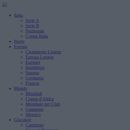
Italia
Serie A
Serie B
Nazionale
Coppa Italia
Storie
Europa
Champions League
Europa League
Europei
Inghilterra
Spagna
Germania
Francia
Mondo
Mondiali
Coppa d'Africa
Mondiale per Club
Giappone
Messico
Giocatori
Campioni