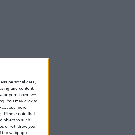
cess personal data,
tising and content,
your permission we
ng. You may click to
ay access more
g.
Please note that
o object to such
ces or withdraw your
 of the webpage.