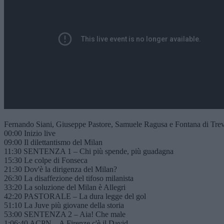
Fernando Siani, Giuseppe Pastore, Samuele Ragusa e Fontana di Trevi v
00:00 Inizio live
09:00 Il dilettantismo del Milan
11:30 SENTENZA 1 – Chi più spende, più guadagna
15:30 Le colpe di Fonseca
21:30 Dov'è la dirigenza del Milan?
26:30 La disaffezione del tifoso milanista
33:20 La soluzione del Milan è Allegri
42:20 PASTORALE – La dura legge del gol
51:10 La Juve più giovane della storia
53:00 SENTENZA 2 – Aia! Che male
1:06:40 ACPN – A Firenze c'è il David