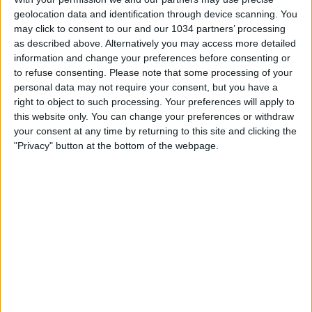
geolocation data and identification through device scanning. You
may click to consent to our and our 1034 partners’ processing
as described above. Alternatively you may access more detailed
information and change your preferences before consenting or
to refuse consenting.
Please note that some processing of your
personal data may not require your consent, but you have a
right to object to such processing. Your preferences will apply to
Fernando Siani, Giuseppe Pastore, Samuele Ragusa e
this website only. You can change your preferences or withdraw
Fabrizio Biasin vi aspettano per la prima puntata della
your consent at any time by returning to this site and clicking the
seconda stagione di L'ascia raddoppia,
"Privacy" button at the bottom of the webpage.
l'approfondimento del giovedì sera di Cronache di
spogliatoio!
Related Posts
Togliere Osimhen è stata una FOLLIA
MARIO GOMEZ: «LA MIA FIORENTINA POTEVA
VINCERE LO SCUDETTO»
Le parole delle Azzurre | Italia-Spagna 1-1 |
Amichevole