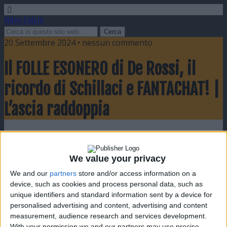
Video Calcio
20 Settembre 2024 • nessun commento
Il FOLLE ESONERO di De Rossi, il
ricordo di Schillaci e FANTACHAT! |
L’ascia raddoppia
Condividi
Twitta
Pin
E-mail
SMS
We value your privacy
We and our
partners
store and/or access information on a
device, such as cookies and process personal data, such as
unique identifiers and standard information sent by a device for
personalised advertising and content, advertising and content
measurement, audience research and services development.
With your permission we and our partners may use precise