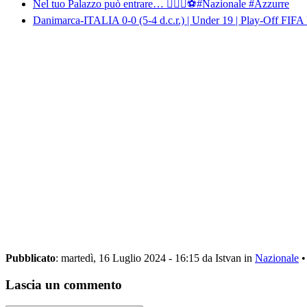
Nel tuo Palazzo può entrare… 👱🏻‍♀️⚽️#Nazionale #Azzurre
Danimarca-ITALIA 0-0 (5-4 d.c.r.) | Under 19 | Play-Off FI
Pubblicato
: martedì, 16 Luglio 2024 - 16:15 da Istvan in
Nazionale
Lascia un commento