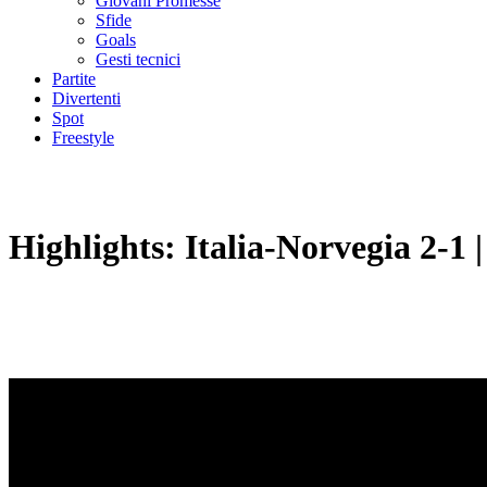
Giovani Promesse
Sfide
Goals
Gesti tecnici
Partite
Divertenti
Spot
Freestyle
Highlights: Italia-Norvegia 2-