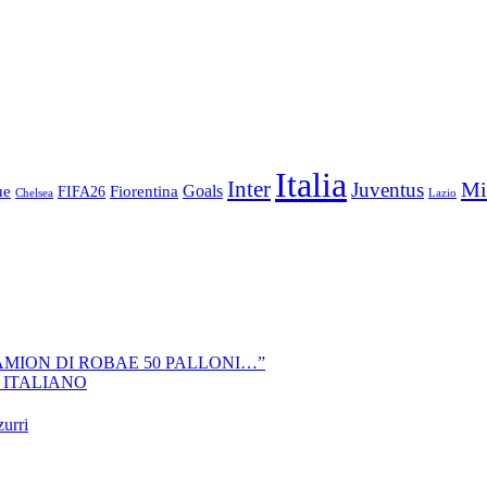
Italia
Inter
Mi
Juventus
Goals
ue
Fiorentina
FIFA26
Chelsea
Lazio
CAMION DI ROBAE 50 PALLONI…”
 ITALIANO
zurri