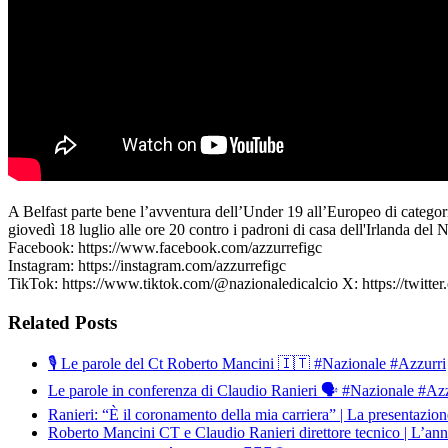
A Belfast parte bene l’avventura dell’Under 19 all’Europeo di categoria
giovedì 18 luglio alle ore 20 contro i padroni di casa dell'Irlanda del N
Facebook: https://www.facebook.com/azzurrefigc​​
Instagram: https://instagram.com/azzurrefigc​
TikTok: https://www.tiktok.com/@nazionaledicalcio X: https://twitter
Related Posts
🎙️ Le parole del Ct Roberto Mancini 🇮🇹 #Nazionale #Azzurri
Le parole in conferenza di Claudio Ranieri 🗣️ #Nazionale #Az
Ranieri: “È il coronamento della mia carriera” | La presentazion
Roberto Mancini CT e Claudio Ranieri direttore tecnico | L’an