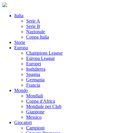
Italia
Serie A
Serie B
Nazionale
Coppa Italia
Storie
Europa
Champions League
Europa League
Europei
Inghilterra
Spagna
Germania
Francia
Mondo
Mondiali
Coppa d'Africa
Mondiale per Club
Giappone
Messico
Giocatori
Campioni