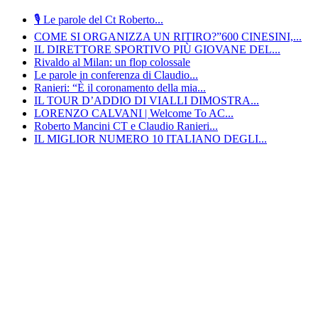
🎙️ Le parole del Ct Roberto...
COME SI ORGANIZZA UN RITIRO?”600 CINESINI,...
IL DIRETTORE SPORTIVO PIÙ GIOVANE DEL...
Rivaldo al Milan: un flop colossale
Le parole in conferenza di Claudio...
Ranieri: “È il coronamento della mia...
IL TOUR D’ADDIO DI VIALLI DIMOSTRA...
LORENZO CALVANI | Welcome To AC...
Roberto Mancini CT e Claudio Ranieri...
IL MIGLIOR NUMERO 10 ITALIANO DEGLI...