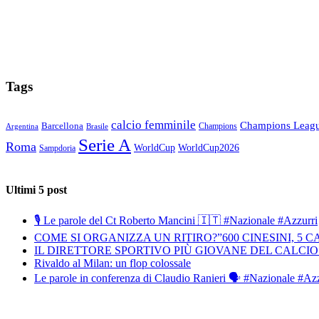
Tags
calcio femminile
Champions Leag
Barcellona
Champions
Brasile
Argentina
Serie A
Roma
WorldCup
WorldCup2026
Sampdoria
Ultimi 5 post
🎙️ Le parole del Ct Roberto Mancini 🇮🇹 #Nazionale #Azzurri
COME SI ORGANIZZA UN RITIRO?”600 CINESINI, 5 
IL DIRETTORE SPORTIVO PIÙ GIOVANE DEL CALCIO
Rivaldo al Milan: un flop colossale
Le parole in conferenza di Claudio Ranieri 🗣️ #Nazionale #Az