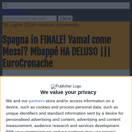
Video Calcio
10 Luglio 2024 • nessun commento
Spagna in FINALE! Yamal come
Messi? Mbappé HA DELUSO |||
EuroCronache
Condividi
Twitta
Pin
E-mail
SMS
We value your privacy
We and our
partners
store and/or access information on a
device, such as cookies and process personal data, such as
unique identifiers and standard information sent by a device for
personalised advertising and content, advertising and content
measurement, audience research and services development.
With your permission we and our partners may use precise