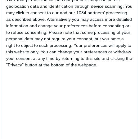
geolocation data and identification through device scanning. You
may click to consent to our and our 1034 partners’ processing
as described above. Alternatively you may access more detailed
information and change your preferences before consenting or
to refuse consenting.
Please note that some processing of your
personal data may not require your consent, but you have a
right to object to such processing. Your preferences will apply to
Stefano Borghi, Stefano Ferrè ed Emanuele Corazzi vi
this website only. You can change your preferences or withdraw
aspettano per la 20ª puntata di EUROCRONACHE, lo
your consent at any time by returning to this site and clicking the
speciale approfondimento di Cronache di Spogliatoio
"Privacy" button at the bottom of the webpage.
interamente dedicato a EURO2024! Ospite speciale:
Emanuele GIACCHERINI!
Related Posts
HAIER CAM | REF CAM POV: You Are The Referee in
Lazio-Genoa
Top 20 goals di febbraio
SIMEONE È NEI TOP 10 DEGLI ULTIMI 20 ANNI?
Le Azzurre in azione a Coverciano | Verso Moldova-