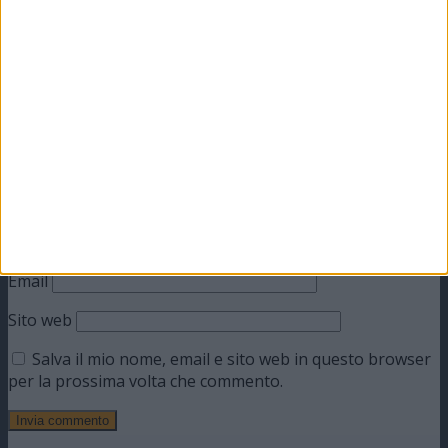
Il tuo indirizzo email non sarà pubblicato.
I campi
obbligatori sono contrassegnati
*
Commento
*
Nome
Email
Sito web
Salva il mio nome, email e sito web in questo browser
per la prossima volta che commento.