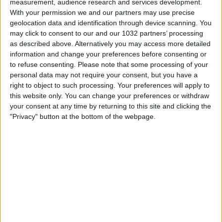
measurement, audience research and services development.
With your permission we and our partners may use precise
geolocation data and identification through device scanning. You
may click to consent to our and our 1032 partners’ processing
as described above. Alternatively you may access more detailed
information and change your preferences before consenting or
Dopo la diramazione della lista dei convocati gli Azzurri
to refuse consenting.
Please note that some processing of your
sono tornati ad allenarsi a Coverciano in vista del
personal data may not require your consent, but you have a
prossimo impegno amichevole in programma domenica 9
right to object to such processing. Your preferences will apply to
giugno ad Empoli contro la Bosnia ed Erzegovina (ore
this website only. You can change your preferences or withdraw
20:45) I canali web ufficiali delle Nazionali Italiane di Calcio
your consent at any time by returning to this site and clicking the
Sito: https://www.figc.it​​​​
"Privacy" button at the bottom of the webpage.
Facebook: https://www.facebook.com/NazionaleCalcio​
Instagram: https://instagram.com/azzurri​
TikTok: https://www.tiktok.com/@nazionaledicalcio X:
https://twitter.com/Azzurri
Related Posts
🎙️ Le parole del Ct Roberto Mancini 🇮🇹 #Nazionale
#Azzurri