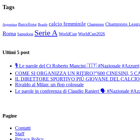
Tags
calcio femminile
Champions Leag
Barcellona
Champions
Brasile
Argentina
Serie A
Roma
WorldCup
WorldCup2026
Sampdoria
Ultimi 5 post
🎙️ Le parole del Ct Roberto Mancini 🇮🇹 #Nazionale #Azzurri
COME SI ORGANIZZA UN RITIRO?”600 CINESINI, 5 
IL DIRETTORE SPORTIVO PIÙ GIOVANE DEL CALCIO
Rivaldo al Milan: un flop colossale
Le parole in conferenza di Claudio Ranieri 🗣️ #Nazionale #Az
Pagine
Contatti
Staff
Privacy Policy