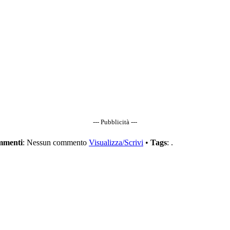
--- Pubblicità ---
menti
: Nessun commento
Visualizza/Scrivi
•
Tags
: .