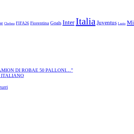
Italia
Inter
Mi
Juventus
Goals
ue
Fiorentina
FIFA26
Chelsea
Lazio
CAMION DI ROBAE 50 PALLONI…”
 ITALIANO
zurri