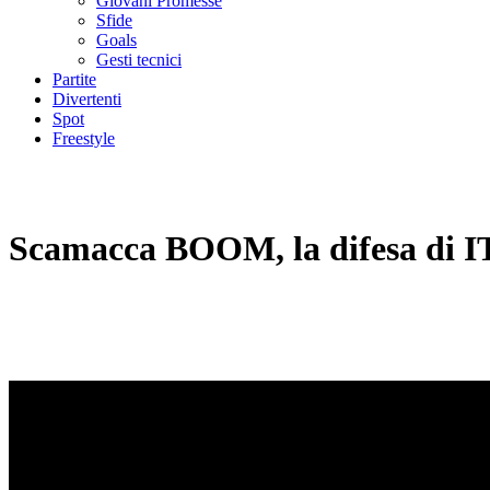
Giovani Promesse
Sfide
Goals
Gesti tecnici
Partite
Divertenti
Spot
Freestyle
Scamacca BOOM, la difesa di 