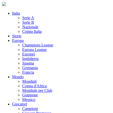
Italia
Serie A
Serie B
Nazionale
Coppa Italia
Storie
Europa
Champions League
Europa League
Europei
Inghilterra
Spagna
Germania
Francia
Mondo
Mondiali
Coppa d'Africa
Mondiale per Club
Giappone
Messico
Giocatori
Campioni