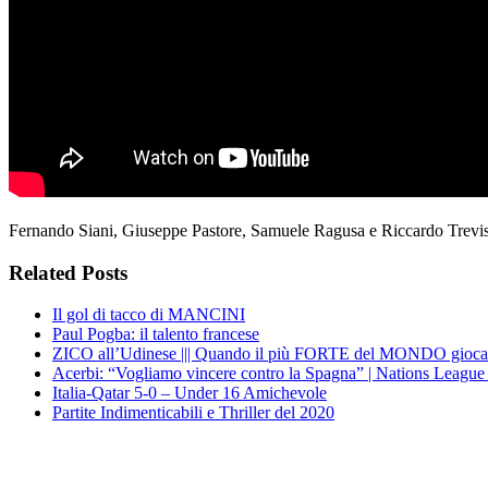
Fernando Siani, Giuseppe Pastore, Samuele Ragusa e Riccardo Trevisa
Related Posts
Il gol di tacco di MANCINI
Paul Pogba: il talento francese
ZICO all’Udinese ||| Quando il più FORTE del MONDO gioc
Acerbi: “Vogliamo vincere contro la Spagna” | Nations League 
Italia-Qatar 5-0 – Under 16 Amichevole
Partite Indimenticabili e Thriller del 2020