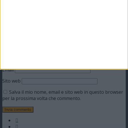
Commento
*
Nome
Email
Sito web
Salva il mio nome, email e sito web in questo browser
per la prossima volta che commento.