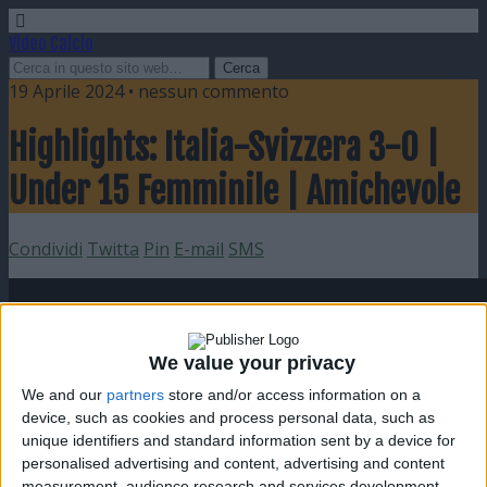
Video Calcio
19 Aprile 2024 • nessun commento
Highlights: Italia-Svizzera 3-0 |
Under 15 Femminile | Amichevole
Condividi
Twitta
Pin
E-mail
SMS
We value your privacy
We and our
partners
store and/or access information on a
device, such as cookies and process personal data, such as
unique identifiers and standard information sent by a device for
personalised advertising and content, advertising and content
measurement, audience research and services development.