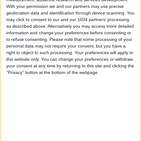
With your permission we and our partners may use precise
geolocation data and identification through device scanning. You
may click to consent to our and our 1034 partners’ processing
as described above. Alternatively you may access more detailed
information and change your preferences before consenting or
A Novarello, la Nazionale femminile Under 15 vince 3-0
to refuse consenting.
Please note that some processing of your
l'amichevole contro le pari età della Svizzera. Per le
personal data may not require your consent, but you have a
right to object to such processing. Your preferences will apply to
Azzurrine reti di Steiner e doppietta di Cacace. I canali
this website only. You can change your preferences or withdraw
web ufficiali di Vivo Azzurro e delle Nazionali Italiane di
your consent at any time by returning to this site and clicking the
Calcio Sito: https://www.figc.it​​
"Privacy" button at the bottom of the webpage.
Facebook: https://www.facebook.com/azzurrefigc​​
Instagram: https://instagram.com/azzurrefigc​
TikTok: https://www.tiktok.com/@nazionaledicalcio X:
https://twitter.com/azzurrefigc
Related Posts
Highlights: Italia-Svizzera 1-2 | Under 15 Femminile
| Amichevole
Danimarca-Italia 0-0 | Femminile | Qualificazioni