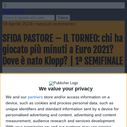
Video Calcio
18 Aprile 2024 • nessun commento
SFIDA PASTORE – IL TORNEO: chi ha
giocato più minuti a Euro 2021?
Dove è nato Klopp? | 1ª SEMIFINALE
Condividi
Twitta
Pin
E-mail
SMS
We value your privacy
We and our
partners
store and/or access information on a
device, such as cookies and process personal data, such as
unique identifiers and standard information sent by a device for
personalised advertising and content, advertising and content
measurement, audience research and services development.
With your permission we and our partners may use precise