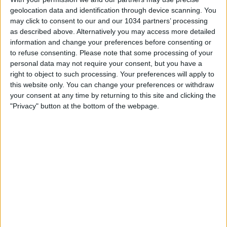
geolocation data and identification through device scanning. You
may click to consent to our and our 1034 partners’ processing
as described above. Alternatively you may access more detailed
information and change your preferences before consenting or
to refuse consenting.
Please note that some processing of your
personal data may not require your consent, but you have a
right to object to such processing. Your preferences will apply to
Il quiz sul calcio a 360°, in formato torneo a eliminazione
this website only. You can change your preferences or withdraw
tra i concorrenti della nostra community, con nuovo
your consent at any time by returning to this site and clicking the
regolamento e nuovi giochi. Chi vince sfiderà Giuseppe
"Privacy" button at the bottom of the webpage.
Pastore in una finalissima da paura! Oggi si gioca la prima
semifinale!
Related Posts
Italia-Israele 4-1: il match visto dalla Vivo Azzurro
Cam
Goal collection 2024 | Tutti i gol degli Azzurri
Caruso, quanto conosci le Azzurre? – Il Quiz
CL: il Napoli batte in rimonta il Chelsea al San Paolo