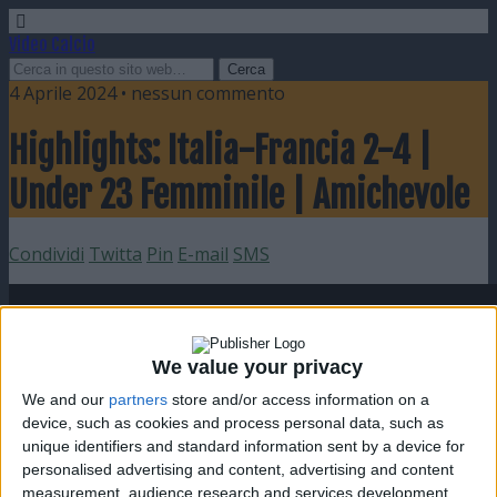
Video Calcio
4 Aprile 2024 • nessun commento
Highlights: Italia-Francia 2-4 |
Under 23 Femminile | Amichevole
Condividi
Twitta
Pin
E-mail
SMS
We value your privacy
We and our
partners
store and/or access information on a
device, such as cookies and process personal data, such as
unique identifiers and standard information sent by a device for
personalised advertising and content, advertising and content
measurement, audience research and services development.