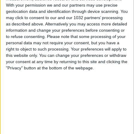
With your permission we and our partners may use precise
geolocation data and identification through device scanning. You
may click to consent to our and our 1032 partners’ processing
as described above. Alternatively you may access more detailed
information and change your preferences before consenting or
to refuse consenting.
Please note that some processing of your
La Nazionale Femminile Under 23 viene sconfitta dalla
personal data may not require your consent, but you have a
Francia col risultato di 3-1. Per le azzurre a segno
right to object to such processing. Your preferences will apply to
Bragonzi e Gallazzi I canali web ufficiali di Vivo Azzurro e
this website only. You can change your preferences or withdraw
delle Nazionali Italiane di Calcio Sito: https://www.figc.it​​
your consent at any time by returning to this site and clicking the
Facebook: https://www.facebook.com/azzurrefigc​​
"Privacy" button at the bottom of the webpage.
Instagram: https://instagram.com/azzurrefigc​
TikTok: https://www.tiktok.com/@nazionaledicalcio X:
https://twitter.com/azzurrefigc​​
Related Posts
Highlights: Italia-Svizzera 1-2 | Under 15 Femminile
| Amichevole
Danimarca-Italia 0-0 | Femminile | Qualificazioni
Mondiali 2027