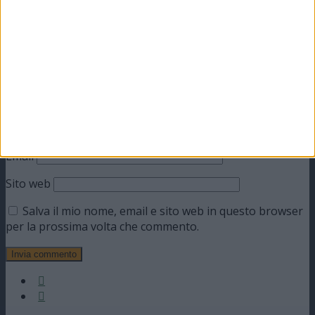
Commento
*
Nome
Email
Sito web
Salva il mio nome, email e sito web in questo browser
per la prossima volta che commento.