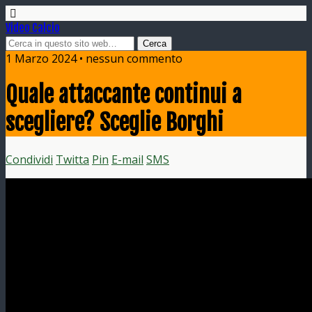
Video Calcio
1 Marzo 2024 • nessun commento
Quale attaccante continui a
scegliere? Sceglie Borghi
Condividi
Twitta
Pin
E-mail
SMS