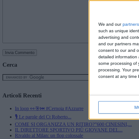
We and our
partners
such as unique ident
advertising and con
and our partners may
consent to our and o
detailed information
some processing of y
Cerca
processing. Your pre
consent at any time b
Articoli Recenti
M
In loop 👀🎯⏮️ #Cernoia #Azzurre
🎙️ Le parole del Ct Roberto...
COME SI ORGANIZZA UN RITIRO?”600 CINESINI,...
IL DIRETTORE SPORTIVO PIÙ GIOVANE DEL...
Rivaldo al Milan: un flop colossale