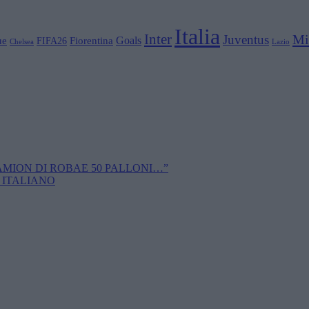
Italia
Inter
Mi
Juventus
Goals
ue
Fiorentina
FIFA26
Chelsea
Lazio
CAMION DI ROBAE 50 PALLONI…”
 ITALIANO