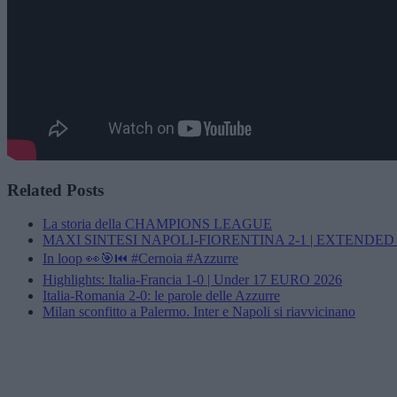
Related Posts
La storia della CHAMPIONS LEAGUE
MAXI SINTESI NAPOLI-FIORENTINA 2-1 | EXTENDE
In loop 👀🎯⏮️ #Cernoia #Azzurre
Highlights: Italia-Francia 1-0 | Under 17 EURO 2026
Italia-Romania 2-0: le parole delle Azzurre
Milan sconfitto a Palermo. Inter e Napoli si riavvicinano