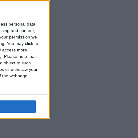
cess personal data,
tising and content,
your permission we
ng. You may click to
ay access more
g.
Please note that
o object to such
ces or withdraw your
 of the webpage.