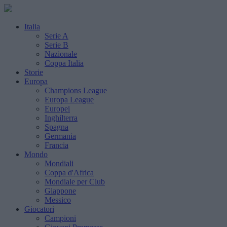
Italia
Serie A
Serie B
Nazionale
Coppa Italia
Storie
Europa
Champions League
Europa League
Europei
Inghilterra
Spagna
Germania
Francia
Mondo
Mondiali
Coppa d'Africa
Mondiale per Club
Giappone
Messico
Giocatori
Campioni