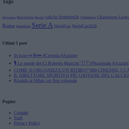
Tags
calcio femminile
Champions Leag
Barcellona
Champions
Brasile
Argentina
Serie A
Roma
WorldCup
WorldCup2026
Sampdoria
Ultimi 5 post
In loop 👀🎯⏮️ #Cernoia #Azzurre
🎙️ Le parole del Ct Roberto Mancini 🇮🇹 #Nazionale #Azzurri
COME SI ORGANIZZA UN RITIRO?”600 CINESINI, 5 
IL DIRETTORE SPORTIVO PIÙ GIOVANE DEL CALCIO
Rivaldo al Milan: un flop colossale
Pagine
Contatti
Staff
Privacy Policy