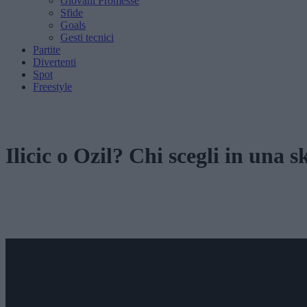
Giovani Promesse
Sfide
Goals
Gesti tecnici
Partite
Divertenti
Spot
Freestyle
Ilicic o Ozil? Chi scegli in una sk