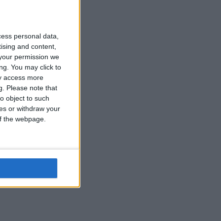
cess personal data,
tising and content,
your permission we
ng. You may click to
ay access more
g.
Please note that
o object to such
ces or withdraw your
 of the webpage.