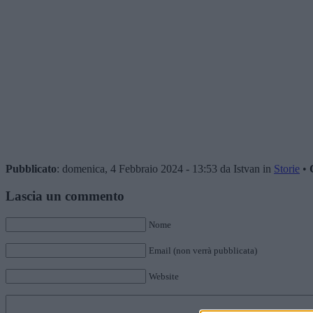
Pubblicato
: domenica, 4 Febbraio 2024 - 13:53 da Istvan in
Storie
•
Lascia un commento
Nome
Email (non verrà pubblicata)
Website