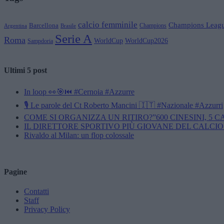
calcio femminile
Champions Leag
Barcellona
Champions
Brasile
Argentina
Serie A
Roma
WorldCup
WorldCup2026
Sampdoria
Ultimi 5 post
In loop 👀🎯⏮️ #Cernoia #Azzurre
🎙️ Le parole del Ct Roberto Mancini 🇮🇹 #Nazionale #Azzurri
COME SI ORGANIZZA UN RITIRO?”600 CINESINI, 5 
IL DIRETTORE SPORTIVO PIÙ GIOVANE DEL CALCIO
Rivaldo al Milan: un flop colossale
Pagine
Contatti
Staff
Privacy Policy