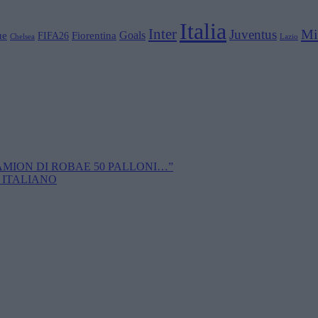
Italia
Inter
Mi
Juventus
Goals
ue
Fiorentina
FIFA26
Chelsea
Lazio
CAMION DI ROBAE 50 PALLONI…”
 ITALIANO