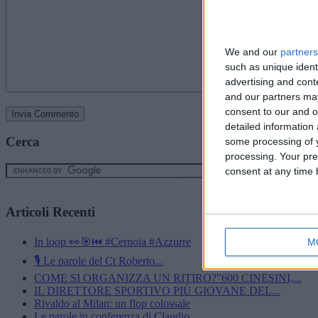
We and our
partners
such as unique ident
advertising and con
and our partners may
consent to our and o
detailed information
Cerca
some processing of y
processing. Your pre
consent at any time b
Articoli Recenti
In loop 👀🎯⏮️ #Cernoia #Azzurre
M
🎙️ Le parole del Ct Roberto...
COME SI ORGANIZZA UN RITIRO?”600 CINESINI,...
IL DIRETTORE SPORTIVO PIÙ GIOVANE DEL...
Rivaldo al Milan: un flop colossale
Le parole in conferenza di Claudio...