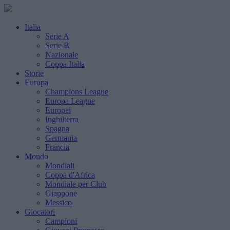
Italia
Serie A
Serie B
Nazionale
Coppa Italia
Storie
Europa
Champions League
Europa League
Europei
Inghilterra
Spagna
Germania
Francia
Mondo
Mondiali
Coppa d'Africa
Mondiale per Club
Giappone
Messico
Giocatori
Campioni