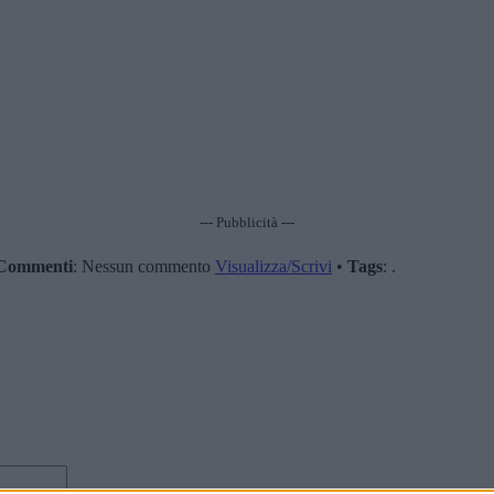
--- Pubblicità ---
Commenti
: Nessun commento
Visualizza/Scrivi
•
Tags
: .