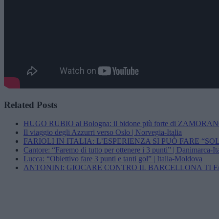
Related Posts
HUGO RUBIO al Bologna: il bidone più forte di ZAMORA
Il viaggio degli Azzurri verso Oslo | Norvegia-Italia
FARIOLI IN ITALIA: L’ESPERIENZA SI PUÒ FARE “SO
Cantore: “Faremo di tutto per ottenere i 3 punti” | Danimarca-
Lucca: “Obiettivo fare 3 punti e tanti gol” | Italia-Moldova
ANTONINI: GIOCARE CONTRO IL BARCELLONA TI F