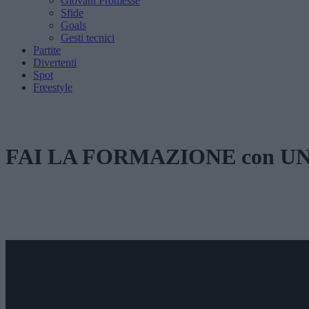
Giovani Promesse
Sfide
Goals
Gesti tecnici
Partite
Divertenti
Spot
Freestyle
FAI LA FORMAZIONE con UN SOL