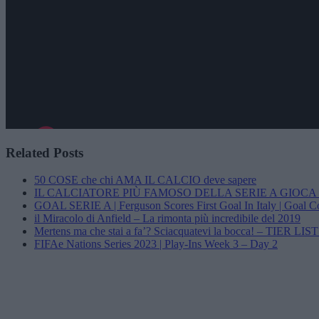
Related Posts
50 COSE che chi AMA IL CALCIO deve sapere
IL CALCIATORE PIÙ FAMOSO DELLA SERIE A GIOC
GOAL SERIE A | Ferguson Scores First Goal In Italy | Goal Co
il Miracolo di Anfield – La rimonta più incredibile del 2019
Mertens ma che stai a fa’? Sciacquatevi la bocca! – TIER LIST 
FIFAe Nations Series 2023 | Play-Ins Week 3 – Day 2