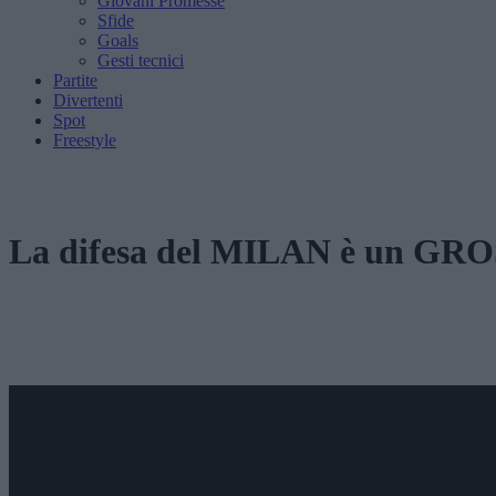
Giovani Promesse
Sfide
Goals
Gesti tecnici
Partite
Divertenti
Spot
Freestyle
La difesa del MILAN è un 