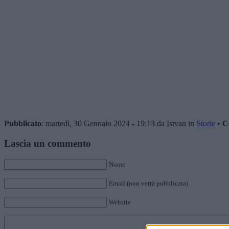
Pubblicato
: martedì, 30 Gennaio 2024 - 19:13 da Istvan in
Storie
•
C
Lascia un commento
Nome
Email (non verrà pubblicata)
Website