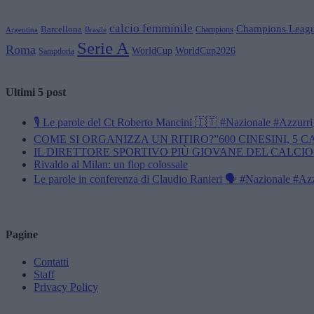
calcio femminile
Champions Leag
Barcellona
Champions
Brasile
Argentina
Serie A
Roma
WorldCup
WorldCup2026
Sampdoria
Ultimi 5 post
🎙️ Le parole del Ct Roberto Mancini 🇮🇹 #Nazionale #Azzurri
COME SI ORGANIZZA UN RITIRO?”600 CINESINI, 5 
IL DIRETTORE SPORTIVO PIÙ GIOVANE DEL CALCIO
Rivaldo al Milan: un flop colossale
Le parole in conferenza di Claudio Ranieri 🗣️ #Nazionale #Az
Pagine
Contatti
Staff
Privacy Policy