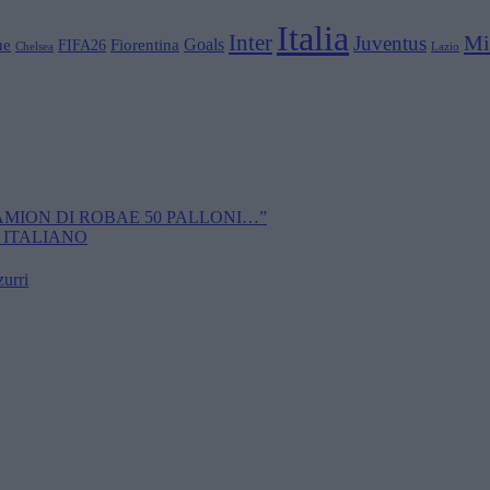
Italia
Inter
Mi
Juventus
Goals
ue
Fiorentina
FIFA26
Chelsea
Lazio
CAMION DI ROBAE 50 PALLONI…”
 ITALIANO
zurri