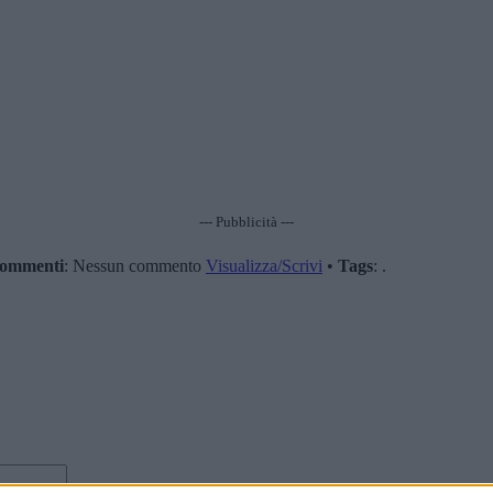
--- Pubblicità ---
ommenti
: Nessun commento
Visualizza/Scrivi
•
Tags
: .