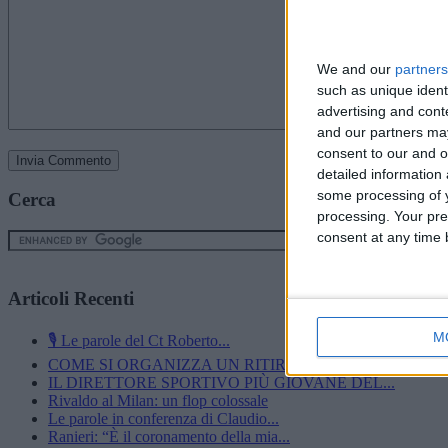
We and our
partners
such as unique ident
advertising and con
and our partners may
consent to our and o
detailed information
some processing of y
Cerca
processing. Your pre
consent at any time b
Articoli Recenti
M
🎙️ Le parole del Ct Roberto...
COME SI ORGANIZZA UN RITIRO?”600 CINESINI,...
IL DIRETTORE SPORTIVO PIÙ GIOVANE DEL...
Rivaldo al Milan: un flop colossale
Le parole in conferenza di Claudio...
Ranieri: “È il coronamento della mia...