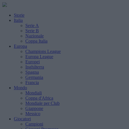
Storie
Italia
Serie A
Serie B
Nazionale
Coppa Italia
Europa
Champions League
Europa League
Europei
Inghilterra
Spagna
Germania
Francia
Mondo
Mondiali
Coppa d'Africa
Mondiale per Club
Giappone
Messico
Giocatori
Campioni