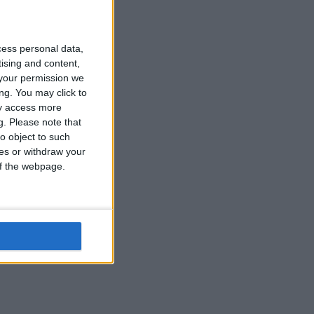
cess personal data,
tising and content,
your permission we
ng. You may click to
ay access more
g.
Please note that
o object to such
ces or withdraw your
 of the webpage.