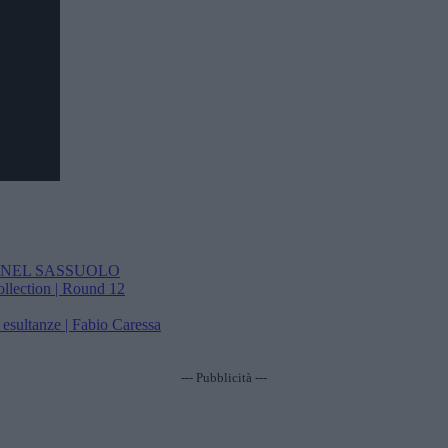
A NEL SASSUOLO
llection | Round 12
esultanze | Fabio Caressa
--- Pubblicità ---