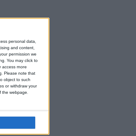
cess personal data,
tising and content,
your permission we
ng. You may click to
ay access more
g.
Please note that
o object to such
ces or withdraw your
 of the webpage.