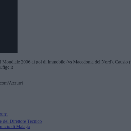
ia nel Mondiale 2006 ai gol di Immobile (vs Macedonia del Nord), Causio
c.it​​​​
r.com/Azzurri
zurri
e del Direttore Tecnico
nuncio di Malagò