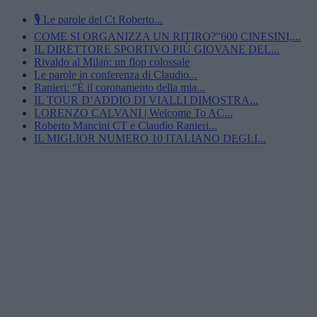
🎙️ Le parole del Ct Roberto...
COME SI ORGANIZZA UN RITIRO?”600 CINESINI,...
IL DIRETTORE SPORTIVO PIÙ GIOVANE DEL...
Rivaldo al Milan: un flop colossale
Le parole in conferenza di Claudio...
Ranieri: “È il coronamento della mia...
IL TOUR D’ADDIO DI VIALLI DIMOSTRA...
LORENZO CALVANI | Welcome To AC...
Roberto Mancini CT e Claudio Ranieri...
IL MIGLIOR NUMERO 10 ITALIANO DEGLI...