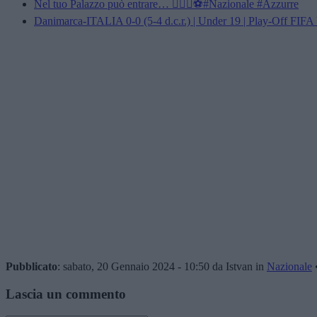
Nel tuo Palazzo può entrare… 👱🏻‍♀️⚽️#Nazionale #Azzurre
Danimarca-ITALIA 0-0 (5-4 d.c.r.) | Under 19 | Play-Off FI
Pubblicato
: sabato, 20 Gennaio 2024 - 10:50 da Istvan in
Nazionale
Lascia un commento