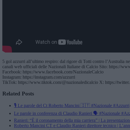
5 gol azzurri all’ultimo respiro: dal rigore di Totti contro l’Austral
canali web ufficiali delle Nazionali Italiane di Calcio Sito: https://www.fig
Facebook: https://www.facebook.com/NazionaleCalcio​
Instagram: https://instagram.com/azzurri​
TikTok: https://www.tiktok.com/@nazionaledicalcio X: https://twitte
Related Posts
🎙️ Le parole del Ct Roberto Mancini 🇮🇹 #Nazionale #Azzurri
Le parole in conferenza di Claudio Ranieri 🗣️ #Nazionale #Az
Ranieri: “È il coronamento della mia carriera” | La presentazion
Roberto Mancini CT e Claudio Ranieri direttore tecnico | L’an