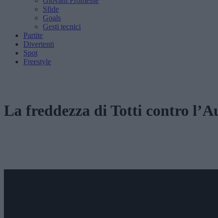
Giovani Promesse
Sfide
Goals
Gesti tecnici
Partite
Divertenti
Spot
Freestyle
La freddezza di Totti contro l’Aus