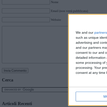
Nome
Email (non verrà pubblicata)
Website
We and our
partners
such as unique ident
advertising and con
and our partners may
consent to our and o
detailed information
some processing of y
processing. Your pre
consent at any time b
Cerca
M
Articoli Recenti