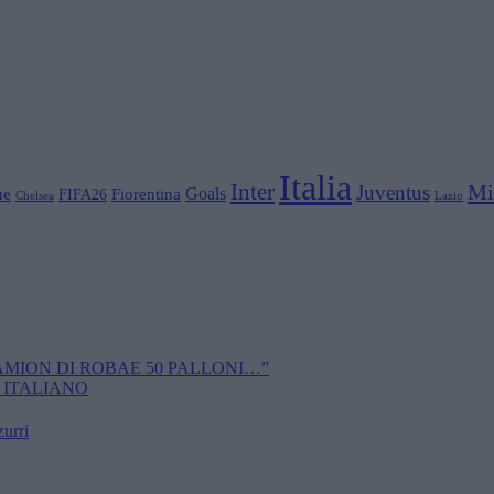
Italia
Inter
Mi
Juventus
Goals
ue
Fiorentina
FIFA26
Chelsea
Lazio
CAMION DI ROBAE 50 PALLONI…”
 ITALIANO
zurri