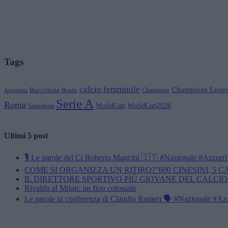
Tags
calcio femminile
Champions Leag
Barcellona
Champions
Brasile
Argentina
Serie A
Roma
WorldCup
WorldCup2026
Sampdoria
Ultimi 5 post
🎙️ Le parole del Ct Roberto Mancini 🇮🇹 #Nazionale #Azzurri
COME SI ORGANIZZA UN RITIRO?”600 CINESINI, 5 
IL DIRETTORE SPORTIVO PIÙ GIOVANE DEL CALCIO
Rivaldo al Milan: un flop colossale
Le parole in conferenza di Claudio Ranieri 🗣️ #Nazionale #Az