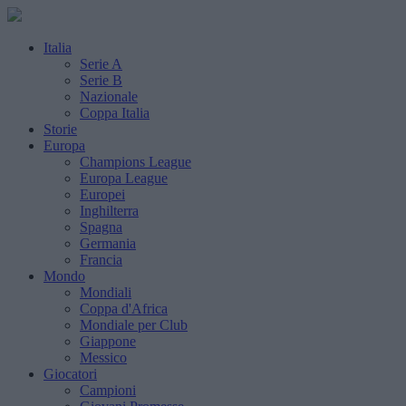
Italia
Serie A
Serie B
Nazionale
Coppa Italia
Storie
Europa
Champions League
Europa League
Europei
Inghilterra
Spagna
Germania
Francia
Mondo
Mondiali
Coppa d'Africa
Mondiale per Club
Giappone
Messico
Giocatori
Campioni