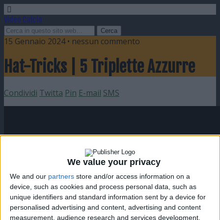
Video Calcio
15 Gennaio 2024 • nessun commento
Hat-Tricks | 5 Triplette Azzurre
Condividi
Twitta
Pin
E-mail
SMS
We value your privacy
We and our
partners
store and/or access information on a
device, such as cookies and process personal data, such as
unique identifiers and standard information sent by a device for
personalised advertising and content, advertising and content
measurement, audience research and services development.