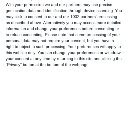
With your permission we and our partners may use precise
geolocation data and identification through device scanning. You
may click to consent to our and our 1032 partners’ processing
as described above. Alternatively you may access more detailed
Rivivi 5 grandi triplette della storia azzurra: da quella
information and change your preferences before consenting or
iconica di Rossi contro il Brasile al Mundial ’82 in Spagna
to refuse consenting.
Please note that some processing of your
a quelle di Gilardino (vs Cipro), Inzaghi (vs Galles), Toni
personal data may not require your consent, but you have a
(vs Bielorussia) e Zola (vs Lituania) I canali web ufficiali
right to object to such processing. Your preferences will apply to
delle Nazionali Italiane di Calcio Sito: https://www.figc.it​​​​
this website only. You can change your preferences or withdraw
Facebook: https://www.facebook.com/NazionaleCalcio​
your consent at any time by returning to this site and clicking the
Instagram: https://instagram.com/azzurri​
"Privacy" button at the bottom of the webpage.
TikTok: https://www.tiktok.com/@nazionaledicalcio X:
https://twitter.com/Azzurri
Related Posts
🎙️ Le parole del Ct Roberto Mancini 🇮🇹 #Nazionale
#Azzurri
Le parole in conferenza di Claudio Ranieri 🗣️
#Nazionale #Azzurri
Ranieri: “È il coronamento della mia carriera” | La