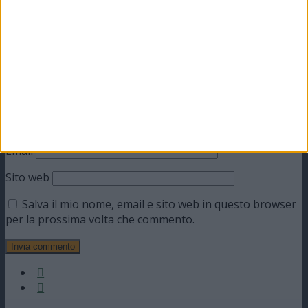
Commento
*
Nome
Email
Sito web
Salva il mio nome, email e sito web in questo browser
per la prossima volta che commento.