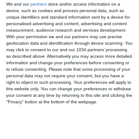
We and our
partners
store and/or access information on a
device, such as cookies and process personal data, such as
unique identifiers and standard information sent by a device for
personalised advertising and content, advertising and content
measurement, audience research and services development.
With your permission we and our partners may use precise
geolocation data and identification through device scanning. You
Related Posts
may click to consent to our and our 1034 partners’ processing
as described above. Alternatively you may access more detailed
Highlights: Slovenia-Italia 4-2 | Futsal |
information and change your preferences before consenting or
Qualificazioni FIFA Futsal World Cup 2024
to refuse consenting.
Please note that some processing of your
Super Lazio, Bentornato Barella – [LA MIA
personal data may not require your consent, but you have a
right to object to such processing. Your preferences will apply to
TOP 11 – 11ª GIORNATA] | Fabio Caressa
this website only. You can change your preferences or withdraw
Campione, leggenda, esempio: ALEX DEL
your consent at any time by returning to this site and clicking the
PIERO – I Calciatori Che Ho Amato | Fabio
"Privacy" button at the bottom of the webpage.
Caressa
L’allegria non è mancata nonostante il
risultato al Watch Party di Spagna-Italia
#NiveaMen #adv