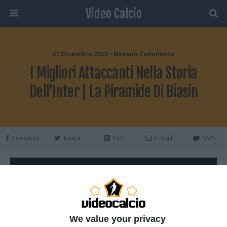
Video Calcio
27 Dicembre 2023 • Nessun Commento
I Migliori Attaccanti Nella Storia
Dell’Inter | La Piramide Di Biasin
Condividi
Twitta
Pin
E-mail
SMS
We value your privacy