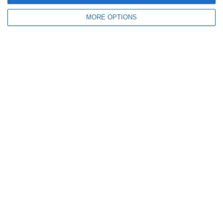
Commento
*
MORE OPTIONS
Nome
Email
Sito web