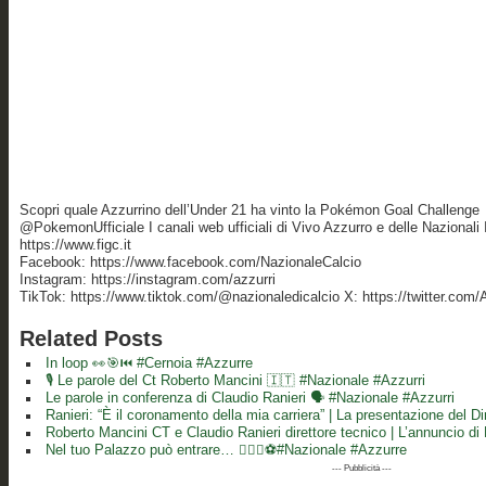
Scopri quale Azzurrino dell’Under 21 ha vinto la Pokémon Goal Challenge
@PokemonUfficiale I canali web ufficiali di Vivo Azzurro e delle Nazionali I
https://www.figc.it​​​​
Facebook: https://www.facebook.com/NazionaleCalcio​
Instagram: https://instagram.com/azzurri​
TikTok: https://www.tiktok.com/@nazionaledicalcio X: https://twitter.com/
Related Posts
In loop 👀🎯⏮️ #Cernoia #Azzurre
🎙️ Le parole del Ct Roberto Mancini 🇮🇹 #Nazionale #Azzurri
Le parole in conferenza di Claudio Ranieri 🗣️ #Nazionale #Azzurri
Ranieri: “È il coronamento della mia carriera” | La presentazione del Di
Roberto Mancini CT e Claudio Ranieri direttore tecnico | L’annuncio di
Nel tuo Palazzo può entrare… 👱🏻‍♀️⚽️#Nazionale #Azzurre
--- Pubblicità ---