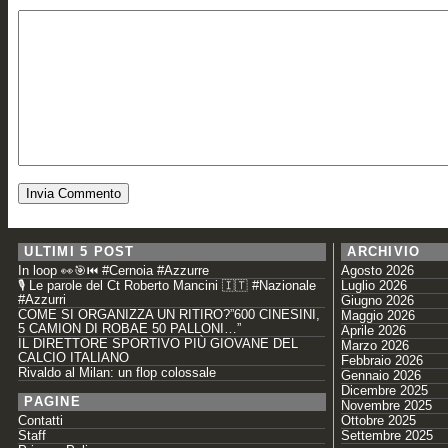
ULTIMI 5 POST
ARCHIVIO
In loop 👀🎯⏮️ #Cernoia #Azzurre
Agosto 2026
🎙️ Le parole del Ct Roberto Mancini 🇮🇹 #Nazionale
Luglio 2026
#Azzurri
Giugno 2026
COME SI ORGANIZZA UN RITIRO?”600 CINESINI,
Maggio 2026
5 CAMION DI ROBAE 50 PALLONI…”
Aprile 2026
IL DIRETTORE SPORTIVO PIÙ GIOVANE DEL
Marzo 2026
CALCIO ITALIANO
Febbraio 2026
Rivaldo al Milan: un flop colossale
Gennaio 2026
Dicembre 2025
PAGINE
Novembre 2025
Contatti
Ottobre 2025
Staff
Settembre 2025