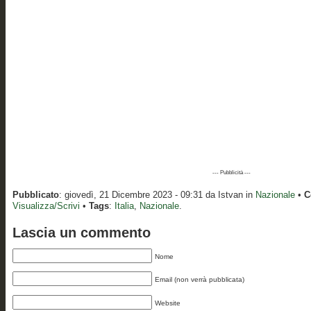
--- Pubblicità ---
Pubblicato
: giovedì, 21 Dicembre 2023 - 09:31 da Istvan in
Nazionale
•
C
Visualizza/Scrivi
•
Tags
:
Italia
,
Nazionale
.
Lascia un commento
Nome
Email (non verrà pubblicata)
Website