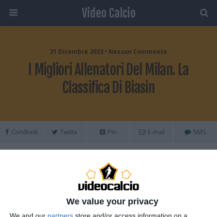
Video Calcio
21 Dicembre 2023 • Nessun Commento
I Migliori Allenatori Del Milan. La
Classifica Di Biasin
Condividi
Twitta
Pin
E-mail
SMS
We value your privacy
We and our
partners
store and/or access information on a