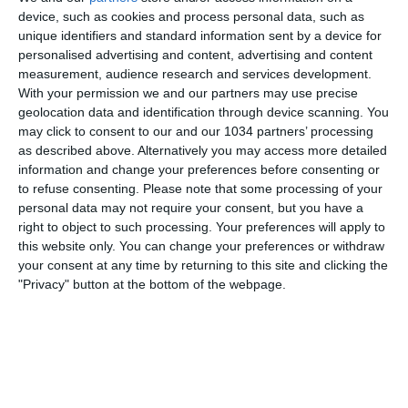
device, such as cookies and process personal data, such as
unique identifiers and standard information sent by a device for
personalised advertising and content, advertising and content
measurement, audience research and services development.
With your permission we and our partners may use precise
geolocation data and identification through device scanning. You
Related Posts
may click to consent to our and our 1034 partners’ processing
as described above. Alternatively you may access more detailed
Amichevole U15 Italia-Spagna (live) – 15:00
information and change your preferences before consenting or
to refuse consenting.
Please note that some processing of your
Ian Rush centravanti leggenda del Liverpool
personal data may not require your consent, but you have a
Iran ESCLUSO dal Mondiale ||| Cosa STA
right to object to such processing. Your preferences will apply to
this website only. You can change your preferences or withdraw
SUCCEDENDO davvero?
your consent at any time by returning to this site and clicking the
Bosnia-Italia, gli Azzurri a Zenica
"Privacy" button at the bottom of the webpage.
Il futuro di VLAHOVIĆ, LEAÕ intoccabile e la
miglior versione dell’INTER | L’ascia raddoppia
Interviste a Giugliano e Lenzini | Women’s
EURO 2025