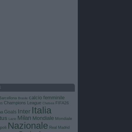
S
calcio femminile
Barcellona
Brasile
Champions League
FIFA26
ns
Chelsea
Italia
Inter
Goals
na
Milan
tus
Mondiale
Mondiale
Lazio
Nazionale
poli
Real Madrid