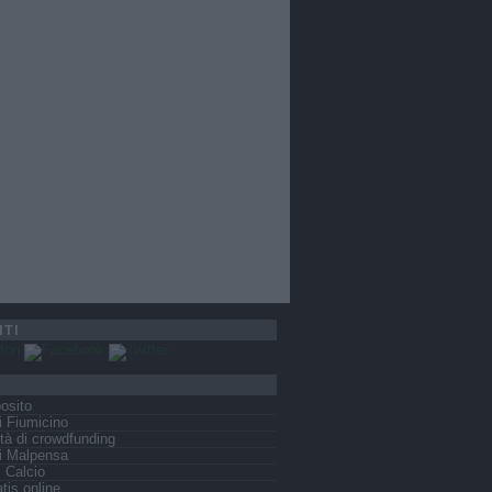
ITI
osito
 Fiumicino
tà di crowdfunding
i Malpensa
s Calcio
tis online