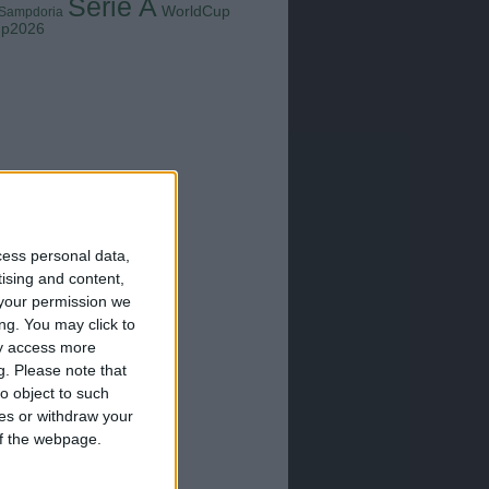
Serie A
WorldCup
Sampdoria
up2026
cess personal data,
tising and content,
your permission we
ng. You may click to
ay access more
g.
Please note that
o object to such
ces or withdraw your
 of the webpage.