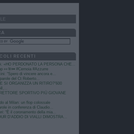
LE
CA
COLI RECENTI
A: «HO PERDONATO LA PERSONA CHE...
op 👀🎯⏮️ #Cernoia #Azzurre
ni: “Spero di vincere ancora e...
e parole del Ct Roberto...
 SI ORGANIZZA UN RITIRO?”600
I,...
DIRETTORE SPORTIVO PIÙ GIOVANE
do al Milan: un flop colossale
role in conferenza di Claudio...
ri: “È il coronamento della mia...
OUR D’ADDIO DI VIALLI DIMOSTRA...