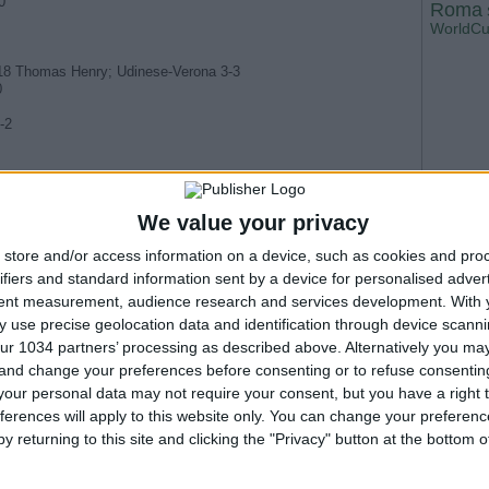
0
Roma
WorldC
:18 Thomas Henry; Udinese-Verona 3-3
0
-2
We value your privacy
is the official channel for the Serie A, providing all the latest
eep you up to date with all things Italian football.
store and/or access information on a device, such as cookies and pro
ly/SERIEA_YT Find out more about the Serie A at:
ifiers and standard information sent by a device for personalised adver
ale ufficiale della Serie A, dove potrai avere accesso ai momenti
 funzionalità del momento per rimanere aggiornato sulle ultime novità
tent measurement, audience research and services development.
With 
 use precise geolocation data and identification through device scanni
A_YT Per maggiori informazioni sulla Serie A:
ur 1034 partners’ processing as described above. Alternatively you m
 and change your preferences before consenting or to refuse consentin
our personal data may not require your consent, but you have a right t
ferences will apply to this website only. You can change your preferen
e torch from immobile | Round 1 | Serie A 2024/25
 Win | Goal Collection | Round 25 | Serie A 2023/24
y returning to this site and clicking the "Privacy" button at the bottom
h a Goal | Goal Collection | Round 38 | Serie A 2023/24
against Juve | Goal Collection | Round 37 | Serie A 2023/24
ing standings | Goal Collection | Round 36 | Serie A 2023/24