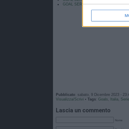
GOAL SERIE A | GIROUD’s powerful volle
M
Pubblicato
: sabato, 9 Dicembre 2023 - 23:
Visualizza/Scrivi
•
Tags
:
Goals
,
Italia
,
Seri
Lascia un commento
Nome