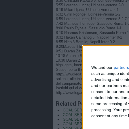
5:30 Christian Kabasele; Udinese-Verona 1-
5:55 Lorenzo Lucca; Udinese-Verona 2-0
6:19 Milan Djuric; Udinese-Verona 2-1
6:32 Cyril Ngonge; Udinese-Verona 2-2
6:59 Lorenzo Lucca; Udinese-Verona 3-2 7
7:42 Matheus Hernique; Sassuolo-Roma 1-
8:00 Paulo Dybala; Sassuolo-Roma 1-1
8:10 Rasmus Kristensen; Sassuolo-Roma 1
8:32 Hakan Calhanoglu; Napoli-Inter 0-1
8:55 Nicolò Barella; Napoli-Inter 0-2
9:20Marcus Thuram; Napoli-Inter 0-3
9:51 Duvan Zapata; Torino-Atalanta 1-0
10:18 Antonio Sanabria; Torino-Atalanta 2-0
10:30 Duvan Zapata; Torino-Atalanta 3-0 This 
highlights, interviews, news and features to k
We and our
partners
Subscribe to the channel here! https://bit.
such as unique ident
http://www.legaseriea.it/en/ Questo è il can
salienti, alle interviste, alle notizie e alle
advertising and con
del campionato.
and our partners may
Iscriviti qui al canale! https://bit.ly/SERIE
consent to our and o
http://www.legaseriea.it/it
detailed information
Related Posts
some processing of y
processing. Your pre
GOAL SERIE A | Castellanos picks up th
GOAL SERIE A | Zirkzee Guides Bologna
consent at any time b
GOAL SERIE A | Chiesa Ends Season wit
GOAL SERIE A | Calafiori scores TWICE 
GOAL SERIE A | LAUTARO leads the scor