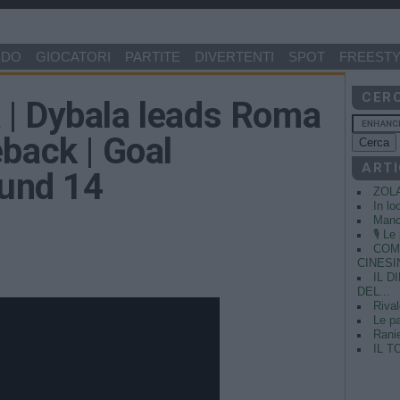
NDO
GIOCATORI
PARTITE
DIVERTENTI
SPOT
FREESTY
CER
| Dybala leads Roma
back | Goal
ARTI
ound 14
ZOL
In lo
Manci
🎙️ L
COME
CINESIN
IL 
DEL...
Rival
Le pa
Ranie
IL T