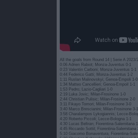
All the goals from Round 14 | Serie A 2023/
0:06 Adrien Rabiot; Monza-Juventus 0-1
0:23 Valentin Carboni; Monza-Juventus 1-1
0:44 Federico Gatti; Monza-Juventus 1-2
1:11 Ruslan Malinovskyi; Genoa-Empoli 1-0
1:34 Matteo Cancellieri; Genoa-Empoil 1-1
1:53 Pedro; Lazio-Cagliari 1-0
2:19 Luka Jovic; Milan-Frosinone 1-0
2:44 Christian Pulisic; Milan-Frosinone 2-0
3:11 Fikayo Tomori; Milan-Frosinone 3-0
3:40 Marco Brescianini; Milan-Frosinone 3-
3:58 Charalampos Lykogiannis; Lecce-Bolo
4:20 Roberto Piccoli; Lecce-Bologna 1-1
4:30 Lucas Beltran; Fiorentina-Salernitana 1
4:45 Riccardo Sottil; Fiorentina-Salernitana 
5:10 Giacomo Bonaventura; Fiorentina-Saler