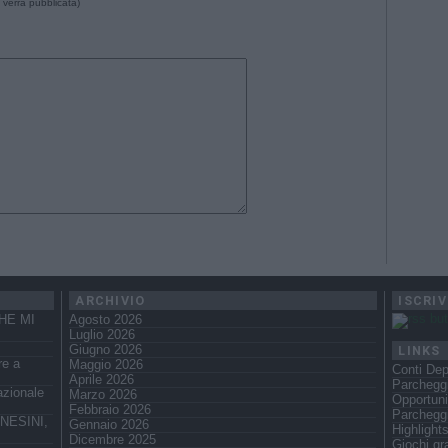
 verrà pubblicata)
ARCHIVIO
ISCRIV
HE MI
Agosto 2026
Luglio 2026
LINKS
Giugno 2026
re a
Maggio 2026
Conti Dep
Aprile 2026
Parcheggi
azionale
Marzo 2026
Opportuni
Febbraio 2026
Parchegg
NESINI,
Gennaio 2026
Highlight
Dicembre 2025
Giochi gra