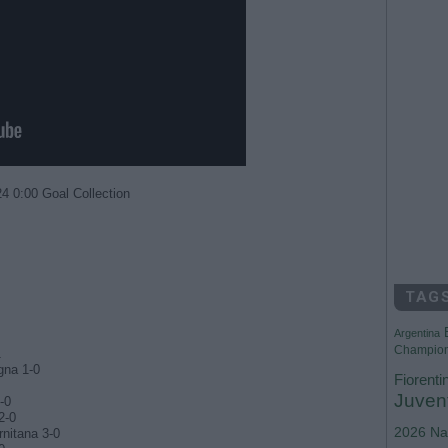
24 0:00 Goal Collection
TAG
Argentina
Champio
1
gna 1-0
Fiorenti
Juven
-0
2-0
2026
Na
nitana 3-0