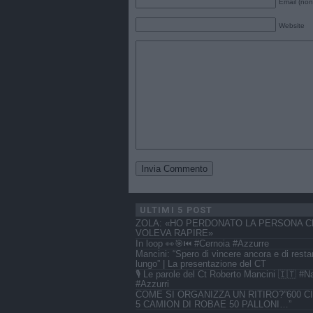
Email (non
Website
ULTIMI 5 POST
ZOLA: «HO PERDONATO LA PERSONA C
VOLEVA RAPIRE»
In loop 👀🎯⏮️ #Cernoia #Azzurre
Mancini: “Spero di vincere ancora e di resta
lungo” | La presentazione del CT
🎙️ Le parole del Ct Roberto Mancini 🇮🇹 #N
#Azzurri
COME SI ORGANIZZA UN RITIRO?”600 CI
5 CAMION DI ROBAE 50 PALLONI…”