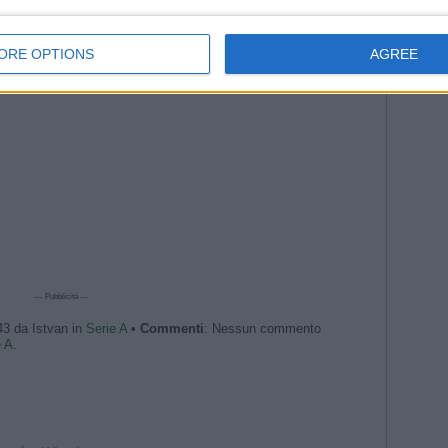
y | Goal Collection | Round 35 | Serie A 2023/24
--- Pubblicità ---
ORE OPTIONS
AGREE
--- Pubblicità ---
43 da Istvan in
Serie A
•
Commenti
: Nessun commento
e A
.