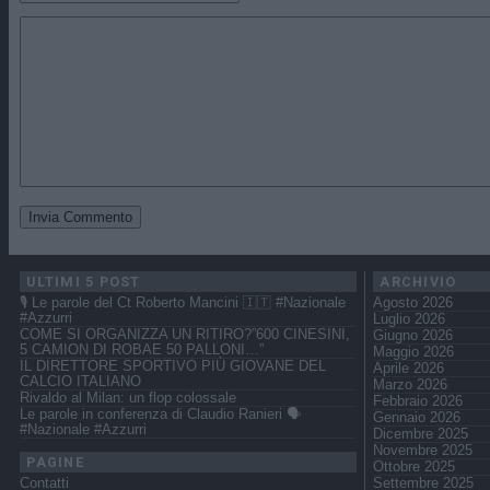
ULTIMI 5 POST
ARCHIVIO
🎙️ Le parole del Ct Roberto Mancini 🇮🇹 #Nazionale
Agosto 2026
#Azzurri
Luglio 2026
COME SI ORGANIZZA UN RITIRO?”600 CINESINI,
Giugno 2026
5 CAMION DI ROBAE 50 PALLONI…”
Maggio 2026
IL DIRETTORE SPORTIVO PIÙ GIOVANE DEL
Aprile 2026
CALCIO ITALIANO
Marzo 2026
Rivaldo al Milan: un flop colossale
Febbraio 2026
Le parole in conferenza di Claudio Ranieri 🗣️
Gennaio 2026
#Nazionale #Azzurri
Dicembre 2025
Novembre 2025
PAGINE
Ottobre 2025
Contatti
Settembre 2025