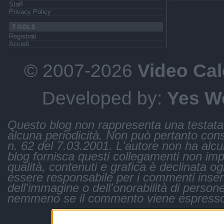
Staff
Privacy Policy
TOOLS
Registrati
Accedi
© 2007-2026
Video Cal
Developed by:
Yes W
Questo blog non rappresenta una testata 
alcuna periodicità. Non può pertanto consi
n. 62 del 7.03.2001. L'autore non ha alcuna 
blog fornisca questi collegamenti non impli
qualità, contenuti e grafica è declinata og
essere responsabile per i commenti inseri
dell'immagine o dell'onorabilità di persone
nemmeno se il commento viene espresso