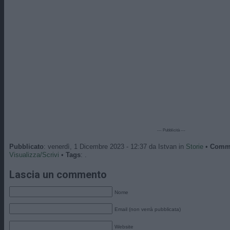
--- Pubblicità ---
Pubblicato
: venerdì, 1 Dicembre 2023 - 12:37 da Istvan in
Storie
•
Comm
Visualizza/Scrivi
•
Tags
: .
Lascia un commento
Nome
Email (non verrà pubblicata)
Website