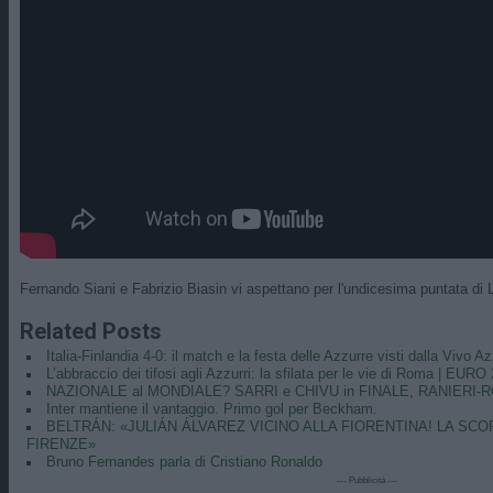
Fernando Siani e Fabrizio Biasin vi aspettano per l'undicesima puntata di
Related Posts
Italia-Finlandia 4-0: il match e la festa delle Azzurre visti dalla Vivo 
L’abbraccio dei tifosi agli Azzurri: la sfilata per le vie di Roma | EURO
NAZIONALE al MONDIALE? SARRI e CHIVU in FINALE, RANIERI-RO
Inter mantiene il vantaggio. Primo gol per Beckham.
BELTRÁN: «JULIÁN ÁLVAREZ VICINO ALLA FIORENTINA! LA SC
FIRENZE»
Bruno Fernandes parla di Cristiano Ronaldo
--- Pubblicità ---