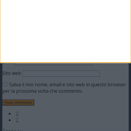
Commento
*
Nome
Email
Sito web
Salva il mio nome, email e sito web in questo browser
per la prossima volta che commento.