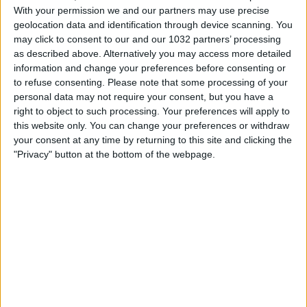
With your permission we and our partners may use precise
geolocation data and identification through device scanning. You
may click to consent to our and our 1032 partners’ processing
as described above. Alternatively you may access more detailed
information and change your preferences before consenting or
to refuse consenting.
Please note that some processing of your
personal data may not require your consent, but you have a
right to object to such processing. Your preferences will apply to
Le parole del CT Spalletti e degli Azzurri dopo la sconfitta
this website only. You can change your preferences or withdraw
a Londra contro l’Inghilterra I canali web ufficiali di Vivo
your consent at any time by returning to this site and clicking the
Azzurro e delle Nazionali Italiane di Calcio Sito:
"Privacy" button at the bottom of the webpage.
http://www.figc.it​​
Facebook: http://www.facebook.com/NazionaleCalcio​
Twitter: https://twitter.com/Azzurri​
Instagram: http://instagram.com/azzurri
Related Posts
🎙️ Le parole del Ct Roberto Mancini 🇮🇹 #Nazionale
#Azzurri
Le parole in conferenza di Claudio Ranieri 🗣️