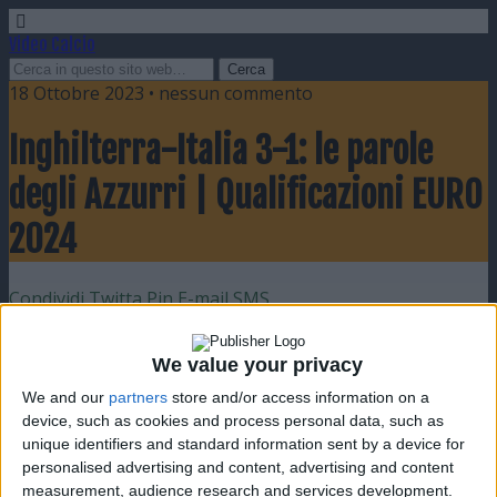
Video Calcio
18 Ottobre 2023 • nessun commento
Inghilterra-Italia 3-1: le parole
degli Azzurri | Qualificazioni EURO
2024
Condividi
Twitta
Pin
E-mail
SMS
We value your privacy
We and our
partners
store and/or access information on a
device, such as cookies and process personal data, such as
unique identifiers and standard information sent by a device for
personalised advertising and content, advertising and content
measurement, audience research and services development.