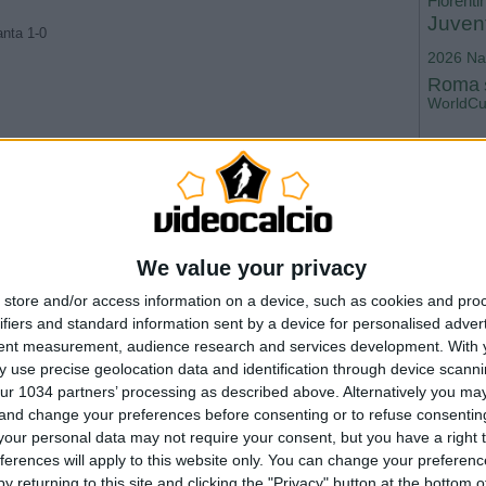
Fiorenti
Juven
anta 1-0
2026
Na
Roma
WorldC
ina 1-2
 This is the official channel for the Serie A, providing all the
We value your privacy
es to keep you up to date with all things Italian football.
ly/SERIEA_YT Find out more about the Serie A at:
store and/or access information on a device, such as cookies and pro
ale ufficiale della Serie A, dove potrai avere accesso ai momenti
ifiers and standard information sent by a device for personalised adver
 funzionalità del momento per rimanere aggiornato sulle ultime novità
tent measurement, audience research and services development.
With 
A_YT Per maggiori informazioni sulla Serie A:
 use precise geolocation data and identification through device scanni
ur 1034 partners’ processing as described above. Alternatively you m
 and change your preferences before consenting or to refuse consentin
our personal data may not require your consent, but you have a right t
e torch from immobile | Round 1 | Serie A 2024/25
ferences will apply to this website only. You can change your preferen
 Win | Goal Collection | Round 25 | Serie A 2023/24
h a Goal | Goal Collection | Round 38 | Serie A 2023/24
y returning to this site and clicking the "Privacy" button at the bottom