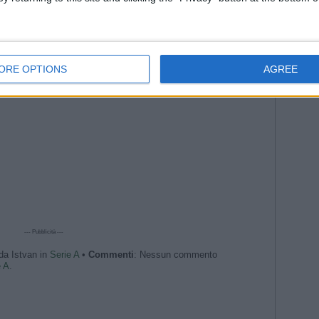
against Juve | Goal Collection | Round 37 | Serie A 2023/24
ing standings | Goal Collection | Round 36 | Serie A 2023/24
y | Goal Collection | Round 35 | Serie A 2023/24
--- Pubblicità ---
ORE OPTIONS
AGREE
--- Pubblicità ---
 da Istvan in
Serie A
•
Commenti
: Nessun commento
e A
.