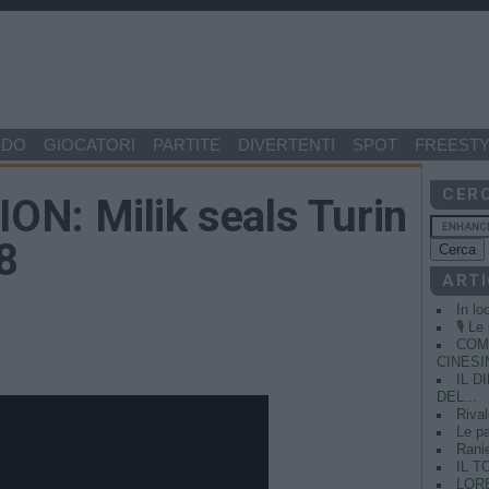
NDO
GIOCATORI
PARTITE
DIVERTENTI
SPOT
FREESTY
CER
N: Milik seals Turin
8
ARTI
In lo
🎙️ L
COME
CINESIN
IL 
DEL...
Rival
Le pa
Ranie
IL T
LORE