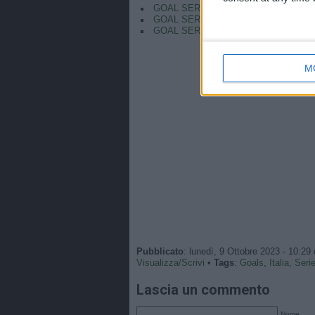
GOAL SERIE A | Calafiori scores TWICE 
GOAL SERIE A | LAUTARO leads the scor
GOAL SERIE A | GIROUD’s powerful volle
M
Pubblicato
: lunedì, 9 Ottobre 2023 - 10:29
Visualizza/Scrivi
•
Tags
:
Goals
,
Italia
,
Seri
Lascia un commento
Nome