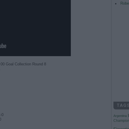
Rober
0:00 Goal Collection Round 8
1
TAG
-0
Argentina
0
Champio