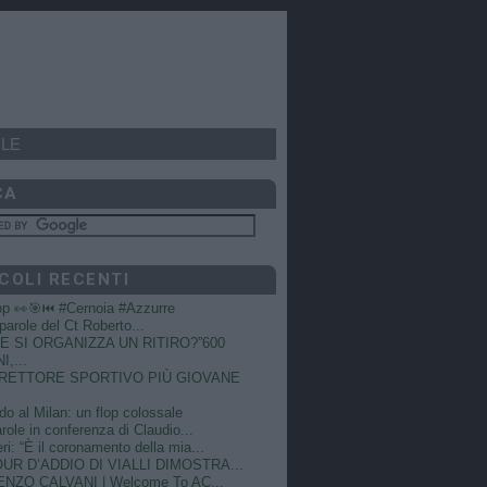
LE
CA
COLI RECENTI
op 👀🎯⏮️ #Cernoia #Azzurre
e parole del Ct Roberto...
 SI ORGANIZZA UN RITIRO?”600
I,...
DIRETTORE SPORTIVO PIÙ GIOVANE
do al Milan: un flop colossale
role in conferenza di Claudio...
ri: “È il coronamento della mia...
OUR D’ADDIO DI VIALLI DIMOSTRA...
NZO CALVANI | Welcome To AC...