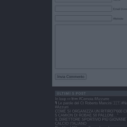
Email (non
Website
ULTIMI 5 POST
In loop 👀🎯⏮️ #Cernoia #Azzurre
🎙️ Le parole del Ct Roberto Mancini 🇮🇹 #N
#Azzurri
COME SI ORGANIZZA UN RITIRO?”600 CI
5 CAMION DI ROBAE 50 PALLONI…”
IL DIRETTORE SPORTIVO PIÙ GIOVANE
CALCIO ITALIANO