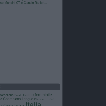
to Mancini CT e Claudio Ranieri...
S
calcio femminile
Barcellona
Brasile
Champions League
FIFA26
ns
Chelsea
Italia
Inter