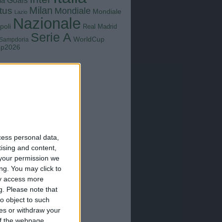
Goals
na
Milan
tus
Mondiale
Mondiale
Lazio
Nazionale
poli
Real Madrid
Serie A
WorldCup
Sampdoria
up2026
cess personal data,
tising and content,
your permission we
ng. You may click to
ay access more
g.
Please note that
o object to such
ces or withdraw your
 of the webpage.