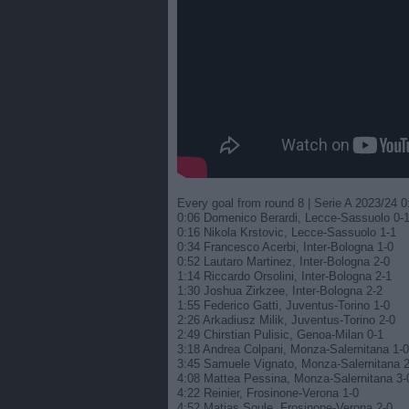
Every goal from round 8 | Serie A 2023/24 
0:06 Domenico Berardi, Lecce-Sassuolo 0-
0:16 Nikola Krstovic, Lecce-Sassuolo 1-1
0:34 Francesco Acerbi, Inter-Bologna 1-0
0:52 Lautaro Martinez, Inter-Bologna 2-0
1:14 Riccardo Orsolini, Inter-Bologna 2-1
1:30 Joshua Zirkzee, Inter-Bologna 2-2
1:55 Federico Gatti, Juventus-Torino 1-0
2:26 Arkadiusz Milik, Juventus-Torino 2-0
2:49 Chirstian Pulisic, Genoa-Milan 0-1
3:18 Andrea Colpani, Monza-Salernitana 1-0
3:45 Samuele Vignato, Monza-Salernitana 2
4:08 Mattea Pessina, Monza-Salernitana 3-
4:22 Reinier, Frosinone-Verona 1-0
4:52 Matias Soule, Frosinone-Verona 2-0