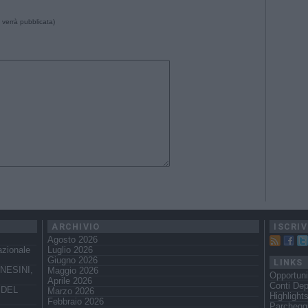
 verrà pubblicata)
ARCHIVIO
ISCRIV
Agosto 2026
azionale
Luglio 2026
Giugno 2026
LINKS
NESINI,
Maggio 2026
Opportuni
Aprile 2026
Conti Dep
 DEL
Marzo 2026
Highlight
Febbraio 2026
Parchegg