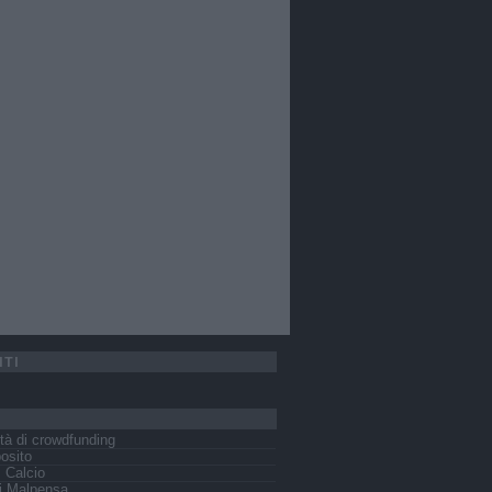
ITI
tà di crowdfunding
osito
s Calcio
i Malpensa