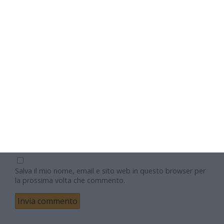
Nome
Email
Sito web
Salva il mio nome, email e sito web in questo browser per
la prossima volta che commento.