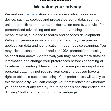
We value your privacy
We and our
partners
store and/or access information on a
device, such as cookies and process personal data, such as
unique identifiers and standard information sent by a device for
Gli Autogol, Pierluigi Pardo e i loro ospiti in diretta
personalised advertising and content, advertising and content
measurement, audience research and services development.
dallo stadio “Giuseppe Meazza” di Milano per vivere
With your permission we and our partners may use precise
insieme ai tifosi la partita della Nazionale contro
geolocation data and identification through device scanning. You
l’Ucraina, valida per la qualificazione al prossimo
may click to consent to our and our 1034 partners’ processing
Campionato Europeo 2024
as described above. Alternatively you may access more detailed
information and change your preferences before consenting or
I canali web ufficiali di Vivo Azzurro e delle Nazionali
to refuse consenting.
Please note that some processing of your
Italiane di Calcio
personal data may not require your consent, but you have a
right to object to such processing. Your preferences will apply to
this website only. You can change your preferences or withdraw
Sito: http://www.figc.it
your consent at any time by returning to this site and clicking the
"Privacy" button at the bottom of the webpage.
Facebook: http://www.facebook.com/NazionaleCalcio
Twitter: https://twitter.com/Azzurri
Instagram: http://instagram.com/azzurri