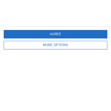
Articolo Precedente
Articolo Successivo
L'Italia A Euro 2016 ///
Italia-Ucraina 2-1: Le Parole
Sfida Pastore
Degli Azzurri | Qualificazioni
EURO 2024
AGREE
MORE OPTIONS
Lascia un commento
Il tuo indirizzo email non sarà pubblicato.
I campi
obbligatori sono contrassegnati
*
Commento
*