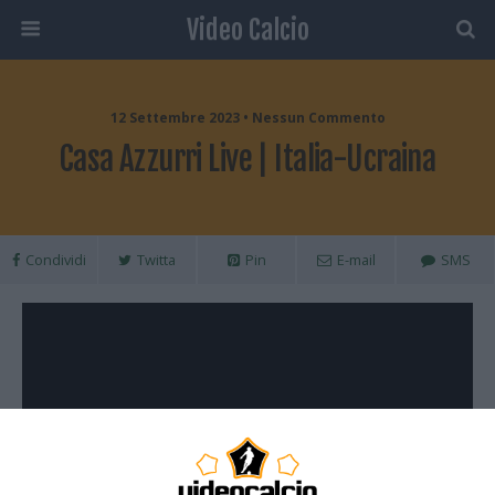
Video Calcio
12 Settembre 2023 • Nessun Commento
Casa Azzurri Live | Italia-Ucraina
Condividi
Twitta
Pin
E-mail
SMS