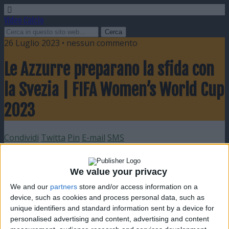
Video Calcio
26 Luglio 2023 • nessun commento
Le Azzurre preparano la sfida con
la Svezia | FIFA Women’s World Cup
2023
Condividi
Twitta
Pin
E-mail
SMS
We value your privacy
We and our
partners
store and/or access information on a
device, such as cookies and process personal data, such as
unique identifiers and standard information sent by a device for
personalised advertising and content, advertising and content