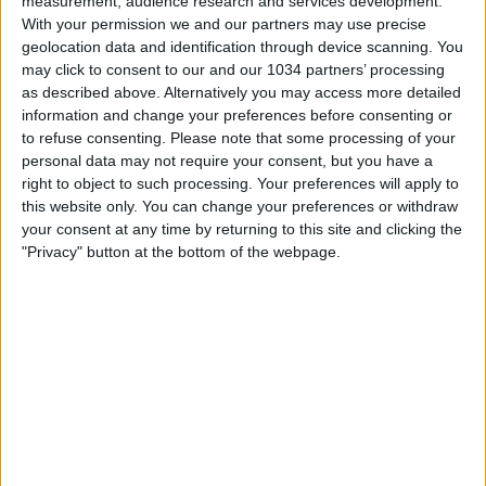
measurement, audience research and services development.
With your permission we and our partners may use precise
geolocation data and identification through device scanning. You
may click to consent to our and our 1034 partners’ processing
as described above. Alternatively you may access more detailed
information and change your preferences before consenting or
to refuse consenting.
Please note that some processing of your
personal data may not require your consent, but you have a
Le Azzurre proseguono la preparazione in vista della
right to object to such processing. Your preferences will apply to
seconda sfida del Gruppo G, sabato 29 luglio contro la
this website only. You can change your preferences or withdraw
Svezia a Wellington (inizio ore 9.30 italiane) I canali web
your consent at any time by returning to this site and clicking the
ufficiali di Vivo Azzurro e delle Nazionali Italiane di Calcio
"Privacy" button at the bottom of the webpage.
Sito: https://www.figc.it​​
Facebook: https://www.facebook.com/azzurrefigc​​
Twitter: https://twitter.com/azzurrefigc​​
Instagram: https://instagram.com/azzurrefigc
Related Posts
In loop 👀🎯⏮️ #Cernoia #Azzurre
Mancini: “Spero di vincere ancora e di restare a