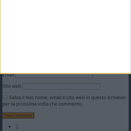
obbligatori sono contrassegnati
*
Commento
*
Nome
Email
Sito web
Salva il mio nome, email e sito web in questo browser
per la prossima volta che commento.