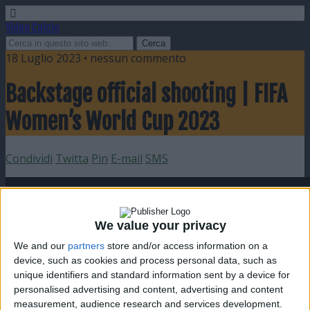
Video Calcio
18 Luglio 2023 • nessun commento
Backstage official shooting | FIFA
Women’s World Cup 2023
Condividi
Twitta
Pin
E-mail
SMS
We value your privacy
We and our
partners
store and/or access information on a
device, such as cookies and process personal data, such as
unique identifiers and standard information sent by a device for
personalised advertising and content, advertising and content
measurement, audience research and services development.