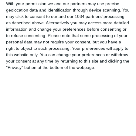
With your permission we and our partners may use precise
geolocation data and identification through device scanning. You
may click to consent to our and our 1034 partners’ processing
as described above. Alternatively you may access more detailed
information and change your preferences before consenting or
to refuse consenting.
Please note that some processing of your
Vi portiamo sul set dello shooting ufficiale del Mondiale
personal data may not require your consent, but you have a
con le immagini più belle e curiose delle Azzurre I canali
right to object to such processing. Your preferences will apply to
web ufficiali di Vivo Azzurro e delle Nazionali Italiane di
this website only. You can change your preferences or withdraw
Calcio Sito: https://www.figc.it​​
your consent at any time by returning to this site and clicking the
Facebook: https://www.facebook.com/azzurrefigc​​
"Privacy" button at the bottom of the webpage.
Twitter: https://twitter.com/azzurrefigc​​
Instagram: https://instagram.com/azzurrefigc
Related Posts
In loop 👀🎯⏮️ #Cernoia #Azzurre
Mancini: “Spero di vincere ancora e di restare a
lungo” | La presentazione del CT
🎙️ Le parole del Ct Roberto Mancini 🇮🇹 #Nazionale
#Azzurri