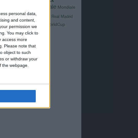
Goals
na
Milan
tus
Mondiale
Mondiale
Lazio
Nazionale
cess personal data,
poli
Real Madrid
tising and content,
Serie A
WorldCup
Sampdoria
your permission we
up2026
ng. You may click to
ay access more
g.
Please note that
o object to such
ces or withdraw your
 of the webpage.