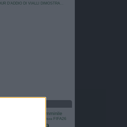
OUR D’ADDIO DI VIALLI DIMOSTRA...
S
calcio femminile
Barcellona
Brasile
Champions League
FIFA26
ns
Chelsea
Italia
Inter