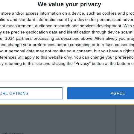
Fiorenti
We value your privacy
rettore tecnico | L’annuncio di Malagò
Juven
--- Pubblicità ---
store and/or access information on a device, such as cookies and pro
2026
Na
ifiers and standard information sent by a device for personalised adver
Roma
tent measurement, audience research and services development.
With 
WorldC
 use precise geolocation data and identification through device scanni
ur 1034 partners’ processing as described above. Alternatively you m
 and change your preferences before consenting or to refuse consentin
our personal data may not require your consent, but you have a right t
ferences will apply to this website only. You can change your preferen
y returning to this site and clicking the "Privacy" button at the bottom
--- Pubblicità ---
ORE OPTIONS
AGREE
1 da Istvan in
Nazionale
•
Commenti
: Nessun commento
 verrà pubblicata)