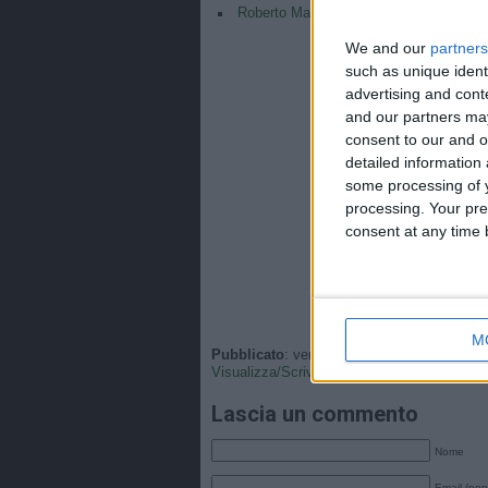
Roberto Mancini CT e Claudio Ranieri di
We and our
partners
such as unique ident
advertising and con
and our partners may
consent to our and o
detailed information
some processing of y
processing. Your pre
consent at any time b
M
Pubblicato
: venerdì, 9 Giugno 2023 - 10:0
Visualizza/Scrivi
•
Tags
:
Italia
,
Nazionale
.
Lascia un commento
Nome
Email (non