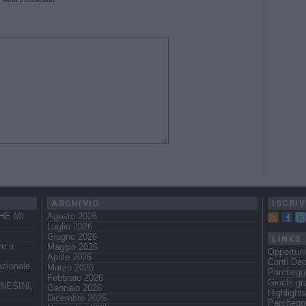
ARCHIVIO
ISCRIV
HE MI
Agosto 2026
Luglio 2026
Giugno 2026
LINKS
re a
Maggio 2026
Opportuni
Aprile 2026
Conti Dep
azionale
Marzo 2026
Parcheggi
Febbraio 2026
Giochi gra
NESINI,
Gennaio 2026
Highlight
Dicembre 2025
Parchegg