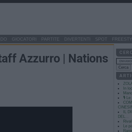
NDO
GIOCATORI
PARTITE
DIVERTENTI
SPOT
FREESTY
CER
taff Azzurro | Nations
ARTI
ZOL
In lo
Manci
🎙️ L
COME
CINESIN
IL 
DEL...
Rival
Le pa
Ranie