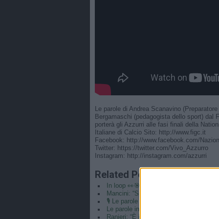
Le parole di Andrea Scanavino (Preparatore at
Bergamaschi (pedagogista dello sport) dal F
porterà gli Azzurri alle fasi finali della Nati
Italiane di Calcio Sito: http://www.figc.it
Facebook: http://www.facebook.com/Nazion
Twitter: https://twitter.com/Vivo_Azzurro
Instagram: http://instagram.com/azzurri
Related Posts
In loop 👀🎯⏮️ #Cernoia #Azzurre
Mancini: “Spero di vincere ancora e di r
🎙️ Le parole del Ct Roberto Mancini 🇮
Le parole in conferenza di Claudio Ranie
Ranieri: “È il coronamento della mia car