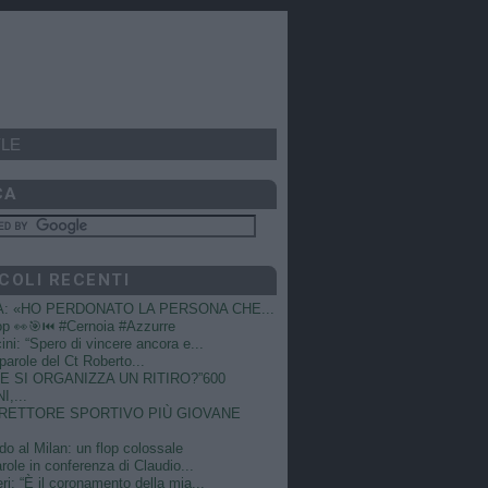
LE
CA
COLI RECENTI
A: «HO PERDONATO LA PERSONA CHE...
op 👀🎯⏮️ #Cernoia #Azzurre
ni: “Spero di vincere ancora e...
e parole del Ct Roberto...
 SI ORGANIZZA UN RITIRO?”600
I,...
DIRETTORE SPORTIVO PIÙ GIOVANE
do al Milan: un flop colossale
role in conferenza di Claudio...
ri: “È il coronamento della mia...