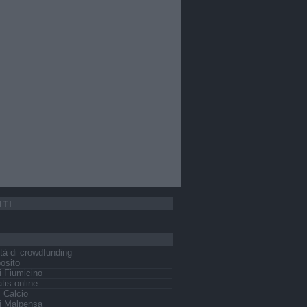
ITI
tà di crowdfunding
osito
 Fiumicino
tis online
s Calcio
i Malpensa