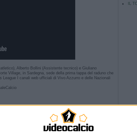
IL T
letico), Alberto Bollini (Assistente tecnico) e Giuliano
orte Village, in Sardegna, sede della prima tappa del raduno che
ons League I canali web ufficiali di Vivo Azzurro e delle Nazionali
aleCalcio
TAG
estare a lungo” | La presentazione del CT
Argentina
 #Nazionale #Azzurri
Champio
ri 🗣️ #Nazionale #Azzurri
riera” | La presentazione del Direttore Tecnico