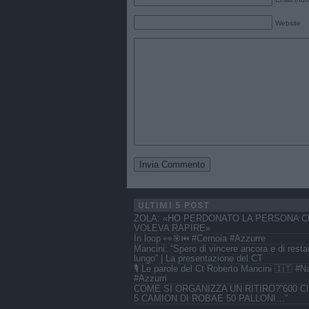
Website
ULTIMI 5 POST
ZOLA: «HO PERDONATO LA PERSONA C
VOLEVA RAPIRE»
In loop 👀🎯⏮️ #Cernoia #Azzurre
Mancini: “Spero di vincere ancora e di resta
lungo” | La presentazione del CT
🎙️ Le parole del Ct Roberto Mancini 🇮🇹 #N
#Azzurri
COME SI ORGANIZZA UN RITIRO?”600 CI
5 CAMION DI ROBAE 50 PALLONI…”