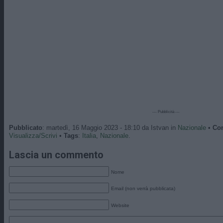
--- Pubblicità ---
Pubblicato
: martedì, 16 Maggio 2023 - 18:10 da Istvan in
Nazionale
•
Co
Visualizza/Scrivi
•
Tags
:
Italia
,
Nazionale
.
Lascia un commento
Nome
Email (non verrà pubblicata)
Website