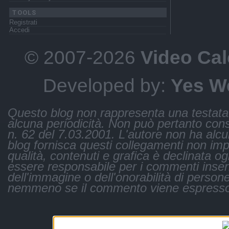
TOOLS
Registrati
Accedi
© 2007-2026
Video Cal
Developed by:
Yes W
Questo blog non rappresenta una testata 
alcuna periodicità. Non può pertanto consi
n. 62 del 7.03.2001. L'autore non ha alcuna 
blog fornisca questi collegamenti non impli
qualità, contenuti e grafica è declinata og
essere responsabile per i commenti inseri
dell'immagine o dell'onorabilità di persone
nemmeno se il commento viene espresso