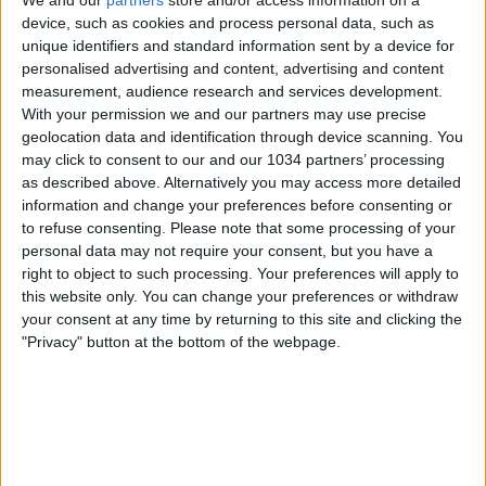
We and our
partners
store and/or access information on a
device, such as cookies and process personal data, such as
unique identifiers and standard information sent by a device for
personalised advertising and content, advertising and content
measurement, audience research and services development.
With your permission we and our partners may use precise
geolocation data and identification through device scanning. You
may click to consent to our and our 1034 partners’ processing
Ciao Amici, nuova Tier List! Oggi parliamo degli stemmi di
as described above. Alternatively you may access more detailed
alcune delle squadre di calcio più famose. Le categorie
information and change your preferences before consenting or
sono:
to refuse consenting.
Please note that some processing of your
30 e Lode
personal data may not require your consent, but you have a
25, accetta?
right to object to such processing. Your preferences will apply to
this website only. You can change your preferences or withdraw
22: bravo ma non si applica
your consent at any time by returning to this site and clicking the
18 e un calcio…
"Privacy" button at the bottom of the webpage.
ci vediamo al prossimo appello Valuteremo quindi la loro
evoluzione parlando anche della storia che c'è dietro uno
stemma o una squadra e del perché del loro
cambiamento nel corso degli anni, in molti casi dovuto
anche a questioni di marketing.
Se vi piace questa nuova Tier List, suggeriteci altri