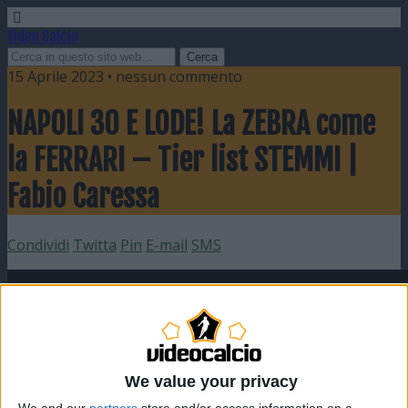
Video Calcio
15 Aprile 2023 • nessun commento
NAPOLI 30 E LODE! La ZEBRA come
la FERRARI – Tier list STEMMI |
Fabio Caressa
Condividi
Twitta
Pin
E-mail
SMS
We value your privacy