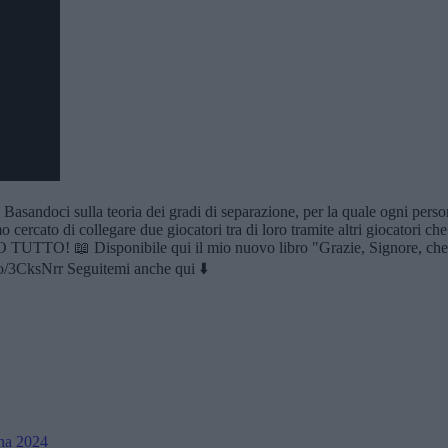
 Basandoci sulla teoria dei gradi di separazione, per la quale ogni pers
cercato di collegare due giocatori tra di loro tramite altri giocatori che
O TUTTO! 📖 Disponibile qui il mio nuovo libro "Grazie, Signore, che 
to/3CksNrr Seguitemi anche qui ⬇️
na 2024