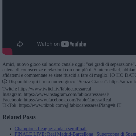
Amici, nuovo gioco sul nostro canale oggi: "sei gradi di separazione".
catena di conoscenze e relazioni con non più di 5 intermediari, abbiamo 
sfidatemi e commentate se siete riusciti a fare di meglio! IO HO DAT
🎲 Disponibile qui il mio nuovo gioco "Senza Giacca": https://amzn.
Twitch: https://www.twitch.tv/fabiocaressareal
Instagram: https://www.instagram.com/fabiocaressareal/
Facebook: https://www.facebook.com/FabioCaressaReal
TikTok: https://www.tiktok.com/@fabiocaressareal?lang=it-IT
Related Posts
Champions League: andata semifinali
FINALE LIVE: Real Madrid-Barcellona | Supercoppa di Spag