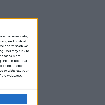
cess personal data,
tising and content,
your permission we
ng. You may click to
ay access more
g.
Please note that
o object to such
ces or withdraw your
 of the webpage.