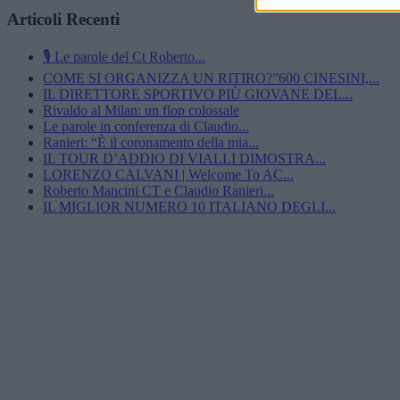
Articoli Recenti
🎙️ Le parole del Ct Roberto...
COME SI ORGANIZZA UN RITIRO?”600 CINESINI,...
IL DIRETTORE SPORTIVO PIÙ GIOVANE DEL...
Rivaldo al Milan: un flop colossale
Le parole in conferenza di Claudio...
Ranieri: “È il coronamento della mia...
IL TOUR D’ADDIO DI VIALLI DIMOSTRA...
LORENZO CALVANI | Welcome To AC...
Roberto Mancini CT e Claudio Ranieri...
IL MIGLIOR NUMERO 10 ITALIANO DEGLI...