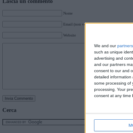
Lascia un commento
Nome
Email (non verrà pubblicata)
Website
We and our
partners
such as unique ident
advertising and con
and our partners may
consent to our and o
detailed information
some processing of y
processing. Your pre
consent at any time b
Cerca
M