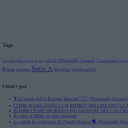
Tags
calcio femminile
Champions Leag
Barcellona
Champions
Brasile
Argentina
Serie A
Roma
WorldCup
WorldCup2026
Sampdoria
Ultimi 5 post
🎙️ Le parole del Ct Roberto Mancini 🇮🇹 #Nazionale #Azzurri
COME SI ORGANIZZA UN RITIRO?”600 CINESINI, 5 
IL DIRETTORE SPORTIVO PIÙ GIOVANE DEL CALCIO
Rivaldo al Milan: un flop colossale
Le parole in conferenza di Claudio Ranieri 🗣️ #Nazionale #Az