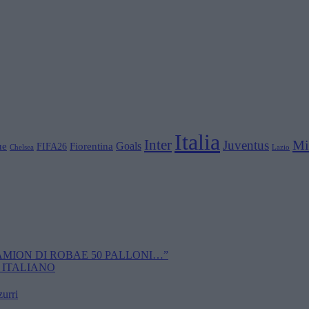
Italia
Inter
Mi
Juventus
Goals
ue
Fiorentina
FIFA26
Chelsea
Lazio
CAMION DI ROBAE 50 PALLONI…”
 ITALIANO
zurri