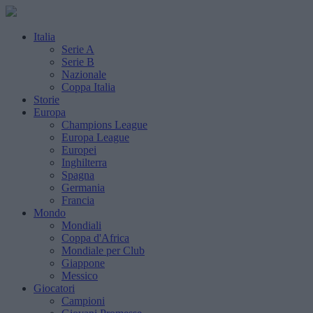
Italia
Serie A
Serie B
Nazionale
Coppa Italia
Storie
Europa
Champions League
Europa League
Europei
Inghilterra
Spagna
Germania
Francia
Mondo
Mondiali
Coppa d'Africa
Mondiale per Club
Giappone
Messico
Giocatori
Campioni