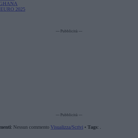
el GHANA
U21 EURO 2025
--- Pubblicità ---
--- Pubblicità ---
enti
: Nessun commento
Visualizza/Scrivi
•
Tags
: .