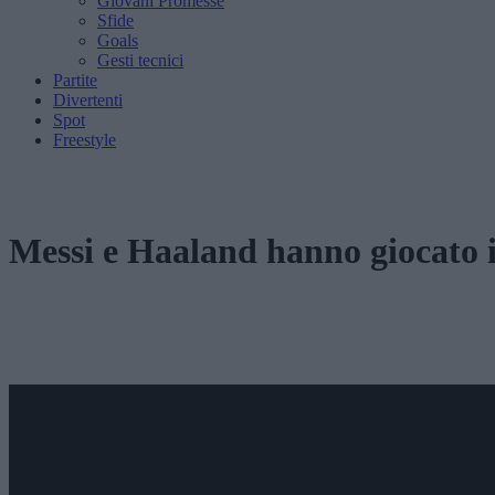
Giovani Promesse
Sfide
Goals
Gesti tecnici
Partite
Divertenti
Spot
Freestyle
Messi e Haaland hanno giocato i