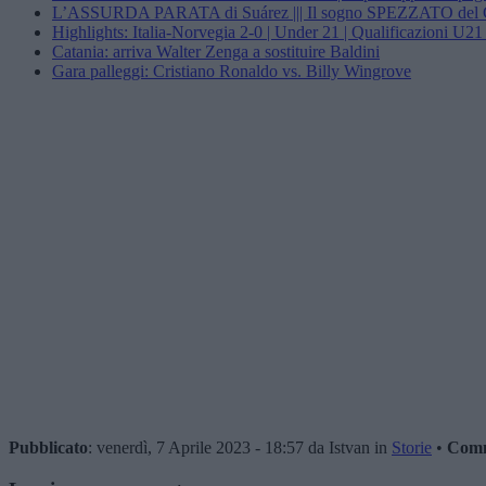
L’ASSURDA PARATA di Suárez ||| Il sogno SPEZZATO d
Highlights: Italia-Norvegia 2-0 | Under 21 | Qualificazioni 
Catania: arriva Walter Zenga a sostituire Baldini
Gara palleggi: Cristiano Ronaldo vs. Billy Wingrove
Pubblicato
: venerdì, 7 Aprile 2023 - 18:57 da Istvan in
Storie
•
Comm