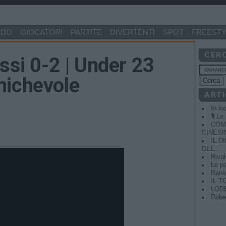
NDO
GIOCATORI
PARTITE
DIVERTENTI
SPOT
FREESTY
CER
assi 0-2 | Under 23
michevole
ARTI
In lo
🎙️ L
COME
CINESIN
IL 
DEL...
Rival
Le pa
Ranie
IL T
LORE
Rober