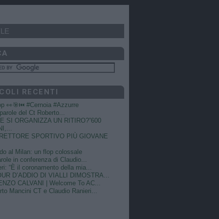
LE
CA
COLI RECENTI
op 👀🎯⏮️ #Cernoia #Azzurre
e parole del Ct Roberto...
 SI ORGANIZZA UN RITIRO?”600
I,...
DIRETTORE SPORTIVO PIÙ GIOVANE
do al Milan: un flop colossale
role in conferenza di Claudio...
ri: “È il coronamento della mia...
OUR D’ADDIO DI VIALLI DIMOSTRA...
NZO CALVANI | Welcome To AC...
to Mancini CT e Claudio Ranieri...