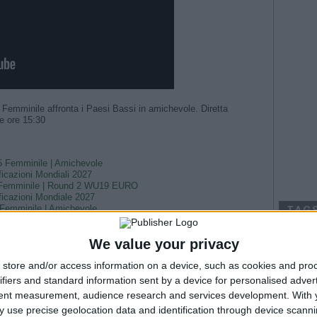
 Femminile affronta i Paesi Bassi in amichevole. Diretta
le ore 15:30
 15 Femminile | Amichevole
ficazioni Mondiali 2027
 19 Femminile | Round 2 WU19 EURO
ificazioni Mondiale 2027
0 Femminile | Amichevole
TAG
azioni Mondiale 2027
--- Pubblicità ---
Argentina
We value your privacy
Champio
store and/or access information on a device, such as cookies and pro
Fiorenti
ifiers and standard information sent by a device for personalised adver
Juven
tent measurement, audience research and services development.
With 
2026
Na
 use precise geolocation data and identification through device scanni