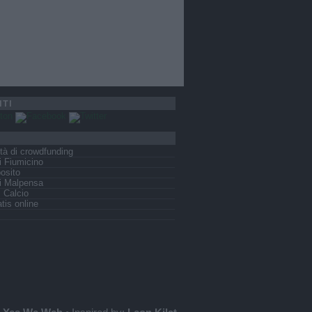
ITI
tà di crowdfunding
 Fiumicino
osito
i Malpensa
s Calcio
tis online