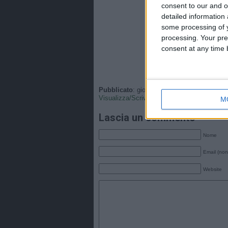
consent to our and o
detailed information
some processing of y
processing. Your pre
consent at any time b
Pubblicato
: giovedì, 6 Aprile 2023 - 23:27 
Visualizza/Scrivi
•
Tags
:
calcio femminile
,
I
M
Lascia un commento
Nome
Email (non
Website