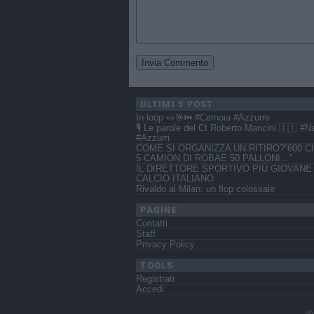
ULTIMI 5 POST
In loop 👀🎯⏮️ #Cernoia #Azzurre
🎙️ Le parole del Ct Roberto Mancini 🇮🇹 #N
#Azzurri
COME SI ORGANIZZA UN RITIRO?”600 CI
5 CAMION DI ROBAE 50 PALLONI…”
IL DIRETTORE SPORTIVO PIÙ GIOVANE
CALCIO ITALIANO
Rivaldo al Milan: un flop colossale
PAGINE
Contatti
Staff
Privacy Policy
TOOLS
Registrati
Accedi