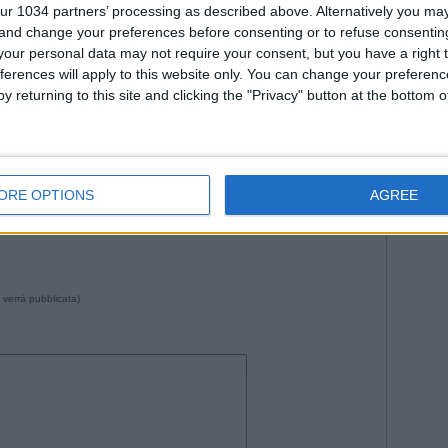
Roma
ur 1034 partners’ processing as described above. Alternatively you m
WorldC
 and change your preferences before consenting or to refuse consentin
our personal data may not require your consent, but you have a right t
ferences will apply to this website only. You can change your preferen
y returning to this site and clicking the "Privacy" button at the bottom
--- Pubblicità ---
da Istvan in
Nazionale
•
Commenti
: Nessun commento
talia
,
Nazionale
.
ORE OPTIONS
AGREE
 verrà pubblicata)