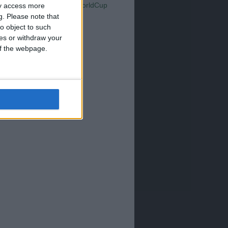
Serie A
ay access more
WorldCup
Sampdoria
up2026
g.
Please note that
o object to such
ces or withdraw your
 of the webpage.