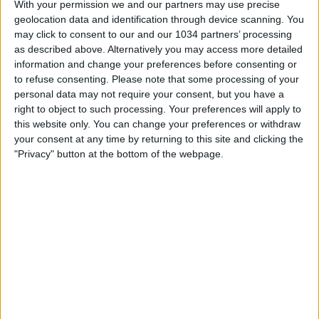
With your permission we and our partners may use precise
geolocation data and identification through device scanning. You
may click to consent to our and our 1034 partners’ processing
as described above. Alternatively you may access more detailed
information and change your preferences before consenting or
to refuse consenting.
Please note that some processing of your
A Reggio Calabria la Nazionale italiana Under 21 affronta
personal data may not require your consent, but you have a
l'Ucraina nella seconda amichevole del 2023 in vista del
right to object to such processing. Your preferences will apply to
Campionato Europeo di categoria in programma in
this website only. You can change your preferences or withdraw
Romania e Georgia dal 21 giugno all'8 luglio. Diretta
your consent at any time by returning to this site and clicking the
streaming anche sul sito figc.it a partire dalle ore 20:00
"Privacy" button at the bottom of the webpage.
Related Posts
In loop 👀🎯⏮️ #Cernoia #Azzurre
Mancini: “Spero di vincere ancora e di restare a
lungo” | La presentazione del CT
🎙️ Le parole del Ct Roberto Mancini 🇮🇹 #Nazionale
#Azzurri
Le parole in conferenza di Claudio Ranieri 🗣️
#Nazionale #Azzurri