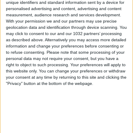
unique identifiers and standard information sent by a device for
personalised advertising and content, advertising and content
measurement, audience research and services development.
With your permission we and our partners may use precise
geolocation data and identification through device scanning. You
may click to consent to our and our 1032 partners’ processing
as described above. Alternatively you may access more detailed
information and change your preferences before consenting or
to refuse consenting.
Please note that some processing of your
personal data may not require your consent, but you have a
📖 Disponibile qui il mio nuovo libro "Grazie,
right to object to such processing. Your preferences will apply to
Signore, che ci hai dato il calcio":
this website only. You can change your preferences or withdraw
https://amzn.to/3f7FWwg
your consent at any time by returning to this site and clicking the
🎲 Disponibile qui il mio nuovo gioco "Senza Giacca":
"Privacy" button at the bottom of the webpage.
https://amzn.to/3CksNrr Seguitemi anche qui ⬇️
Twitch: https://www.twitch.tv/fabiocaressareal
Instagram:
https://www.instagram.com/fabiocaressareal/
Facebook:
https://www.facebook.com/FabioCaressaReal