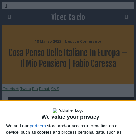
Video Calcio
18 Marzo 2023 • Nessun Commento
Cosa Penso Delle Italiane In Europa –
Il Mio Pensiero | Fabio Caressa
Condividi
Twitta
Pin
E-mail
SMS
We value your privacy
We and our
partners
store and/or access information on a
device, such as cookies and process personal data, such as