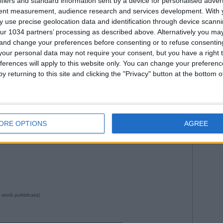
ifiers and standard information sent by a device for personalised adver
Roma
tent measurement, audience research and services development.
With 
WorldC
 use precise geolocation data and identification through device scanni
ur 1034 partners’ processing as described above. Alternatively you m
 and change your preferences before consenting or to refuse consentin
our personal data may not require your consent, but you have a right t
ferences will apply to this website only. You can change your preferen
y returning to this site and clicking the "Privacy" button at the bottom
--- Pubblicità ---
ORE OPTIONS
AGREE
7 da Istvan in
Storie
•
Commenti
: Nessun commento
 verrà pubblicata)