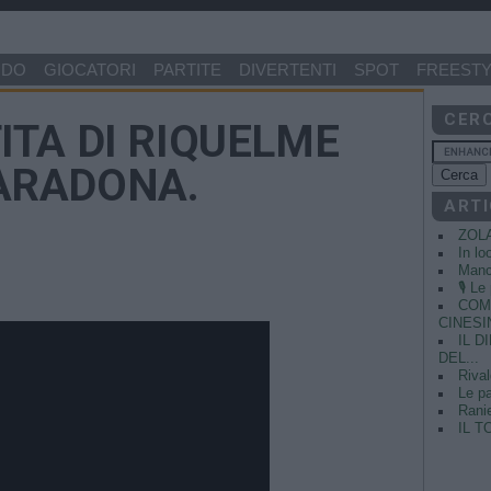
NDO
GIOCATORI
PARTITE
DIVERTENTI
SPOT
FREESTY
CER
ITA DI RIQUELME
ARADONA.
ARTI
ZOL
In lo
Manci
🎙️ L
COME
CINESIN
IL 
DEL...
Rival
Le pa
Ranie
IL T