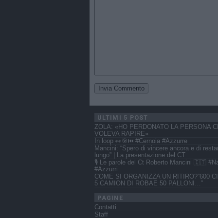
ULTIMI 5 POST
ZOLA: «HO PERDONATO LA PERSONA C
VOLEVA RAPIRE»
In loop 👀🎯⏮️ #Cernoia #Azzurre
Mancini: “Spero di vincere ancora e di resta
lungo” | La presentazione del CT
🎙️ Le parole del Ct Roberto Mancini 🇮🇹 #N
#Azzurri
COME SI ORGANIZZA UN RITIRO?”600 CI
5 CAMION DI ROBAE 50 PALLONI…”
PAGINE
Contatti
Staff