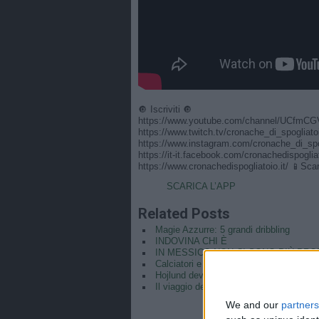
🔘 Iscriviti 🔘
https://www.youtube.com/channel/UCfmCG
https://www.twitch.tv/cronache_di_spogliat
https://www.instagram.com/cronache_di_sp
https://it-it.facebook.com/cronachedispoglia
https://www.cronachedispogliatoio.it/ 📱Sca
SCARICA L’APP
Related Posts
Magie Azzurre: 5 grandi dribbling
INDOVINA CHI È
IN MESSICO NON CI SONO PIÙ PR
Calciatori e sosia: quanto si somiglian
Hojlund devastante! Elmas diamante v
Il viaggio della Nazionale verso Amste
We and our
partners