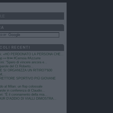
LE
CA
COLI RECENTI
A: «HO PERDONATO LA PERSONA CHE...
op 👀🎯⏮️ #Cernoia #Azzurre
ni: “Spero di vincere ancora e...
e parole del Ct Roberto...
 SI ORGANIZZA UN RITIRO?”600
I,...
DIRETTORE SPORTIVO PIÙ GIOVANE
do al Milan: un flop colossale
role in conferenza di Claudio...
ri: “È il coronamento della mia...
OUR D’ADDIO DI VIALLI DIMOSTRA...