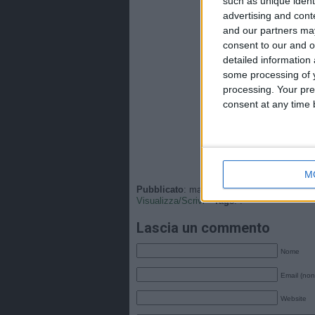
such as unique ident
advertising and con
and our partners may
consent to our and o
detailed information
some processing of y
processing. Your pre
consent at any time b
M
Pubblicato
: martedì, 14 Marzo 2023 - 22:5
Visualizza/Scrivi
•
Tags
: .
Lascia un commento
Nome
Email (non
Website