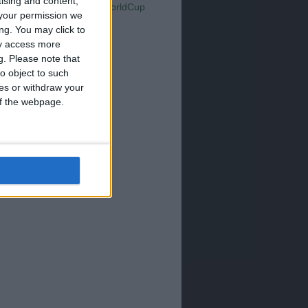
Serie A
tising and content,
WorldCup
Sampdoria
your permission we
up2026
ng. You may click to
ay access more
g.
Please note that
o object to such
ces or withdraw your
 of the webpage.