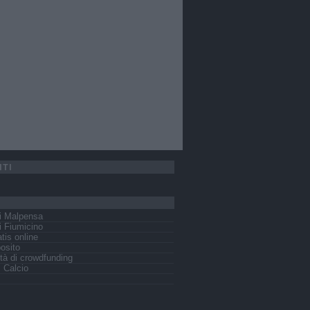
ITI
i Malpensa
 Fiumicino
tis online
osito
tà di crowdfunding
s Calcio