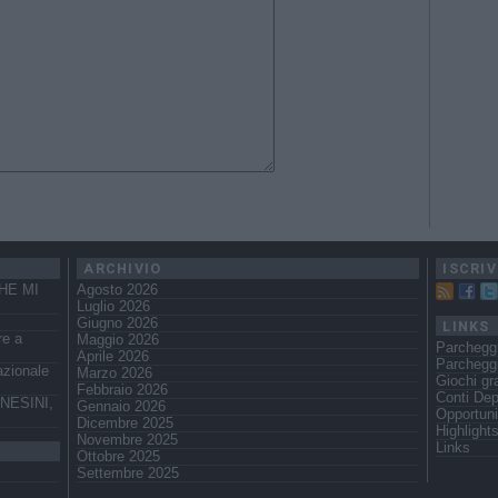
ARCHIVIO
ISCRIV
HE MI
Agosto 2026
Luglio 2026
Giugno 2026
LINKS
re a
Maggio 2026
Parchegg
Aprile 2026
Parcheggi
azionale
Marzo 2026
Giochi gra
Febbraio 2026
Conti Dep
NESINI,
Gennaio 2026
Opportuni
Dicembre 2025
Highlight
Novembre 2025
Links
Ottobre 2025
Settembre 2025