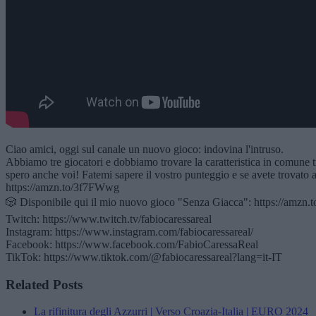
Ciao amici, oggi sul canale un nuovo gioco: indovina l'intruso.
Abbiamo tre giocatori e dobbiamo trovare la caratteristica in comune t
spero anche voi! Fatemi sapere il vostro punteggio e se avete trovato a
https://amzn.to/3f7FWwg
🎲 Disponibile qui il mio nuovo gioco "Senza Giacca": https://amzn.
Twitch: https://www.twitch.tv/fabiocaressareal
Instagram: https://www.instagram.com/fabiocaressareal/
Facebook: https://www.facebook.com/FabioCaressaReal
TikTok: https://www.tiktok.com/@fabiocaressareal?lang=it-IT
Related Posts
La rifinitura degli Azzurri | Verso Croazia-Italia | EURO 2024