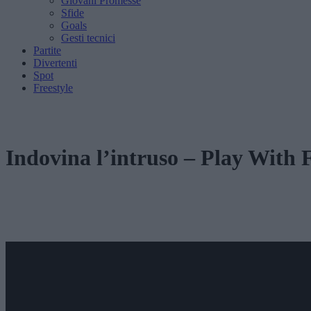
Giovani Promesse
Sfide
Goals
Gesti tecnici
Partite
Divertenti
Spot
Freestyle
Indovina l’intruso – Play With 