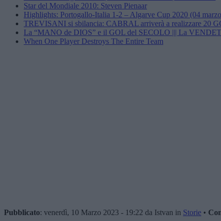
Star del Mondiale 2010: Steven Pienaar
Highlights: Portogallo-Italia 1-2 – Algarve Cup 2020 (04 marz
TREVISANI si sbilancia: CABRAL arriverà a realizzare 20
La “MANO de DIOS” e il GOL del SECOLO ||| La VEN
When One Player Destroys The Entire Team
Pubblicato
: venerdì, 10 Marzo 2023 - 19:22 da Istvan in
Storie
•
Co