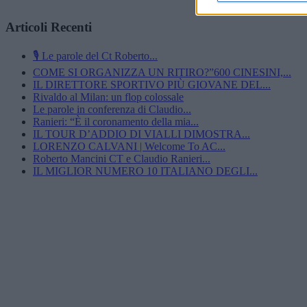
Articoli Recenti
🎙️ Le parole del Ct Roberto...
COME SI ORGANIZZA UN RITIRO?”600 CINESINI,...
IL DIRETTORE SPORTIVO PIÙ GIOVANE DEL...
Rivaldo al Milan: un flop colossale
Le parole in conferenza di Claudio...
Ranieri: “È il coronamento della mia...
IL TOUR D’ADDIO DI VIALLI DIMOSTRA...
LORENZO CALVANI | Welcome To AC...
Roberto Mancini CT e Claudio Ranieri...
IL MIGLIOR NUMERO 10 ITALIANO DEGLI...