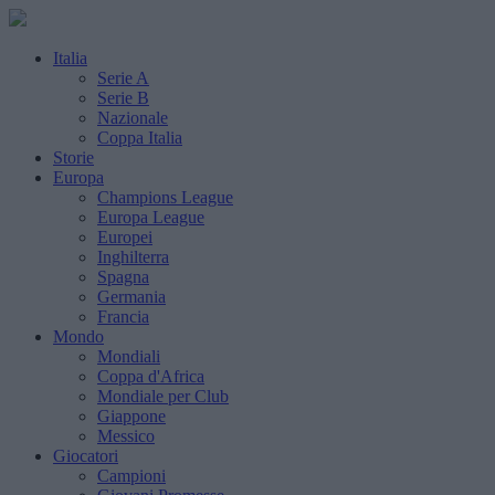
Italia
Serie A
Serie B
Nazionale
Coppa Italia
Storie
Europa
Champions League
Europa League
Europei
Inghilterra
Spagna
Germania
Francia
Mondo
Mondiali
Coppa d'Africa
Mondiale per Club
Giappone
Messico
Giocatori
Campioni