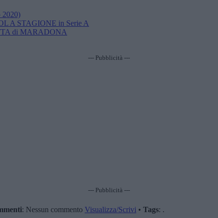
o 2020)
 GOL A STAGIONE in Serie A
DETTA di MARADONA
--- Pubblicità ---
--- Pubblicità ---
mmenti
: Nessun commento
Visualizza/Scrivi
•
Tags
: .