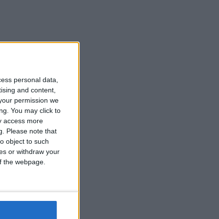
cess personal data,
tising and content,
your permission we
ng. You may click to
ay access more
g.
Please note that
o object to such
ces or withdraw your
 of the webpage.