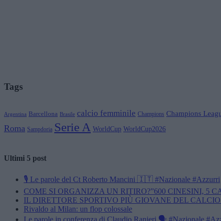
Tags
calcio femminile
Champions Leag
Barcellona
Champions
Brasile
Argentina
Serie A
Roma
WorldCup
WorldCup2026
Sampdoria
Ultimi 5 post
🎙️ Le parole del Ct Roberto Mancini 🇮🇹 #Nazionale #Azzurri
COME SI ORGANIZZA UN RITIRO?”600 CINESINI, 5 
IL DIRETTORE SPORTIVO PIÙ GIOVANE DEL CALCIO
Rivaldo al Milan: un flop colossale
Le parole in conferenza di Claudio Ranieri 🗣️ #Nazionale #Az