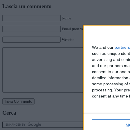
Lascia un commento
Nome
Email (non verrà pubblicata)
Website
We and our
partners
such as unique ident
advertising and con
and our partners may
consent to our and o
detailed information
some processing of y
processing. Your pre
consent at any time b
Cerca
M