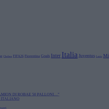
Italia
Inter
Mi
Juventus
Goals
ue
Fiorentina
FIFA26
Chelsea
Lazio
CAMION DI ROBAE 50 PALLONI…”
 ITALIANO
zurri