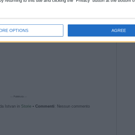
y returning to this site and clicking the "Privacy" button at the bottom
VERITÀ, abbiamo fatto PACE perché…” [INTERVISTA DOPPIA]
il nome
. Alino DIAMANTI il fantasista che non sposta mai la gamba
--- Pubblicità ---
ORE OPTIONS
AGREE
--- Pubblicità ---
da Istvan in
Storie
•
Commenti
: Nessun commento