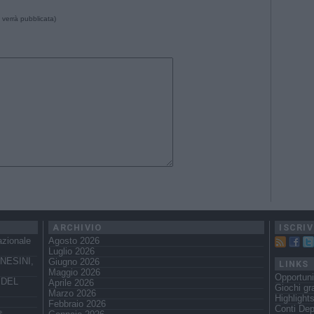
 verrà pubblicata)
ARCHIVIO
ISCRIV
azionale
Agosto 2026
Luglio 2026
NESINI,
Giugno 2026
LINKS
Maggio 2026
Opportuni
 DEL
Aprile 2026
Giochi gra
Marzo 2026
Highlight
Febbraio 2026
Conti Dep
️