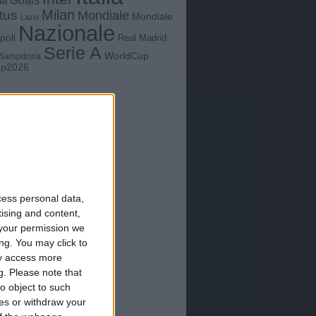
Goals
na
Milan
tus
Mondiale
Mondiale
Lazio
Nazionale
poli
Real Madrid
Serie A
WorldCup
Sampdoria
up2026
cess personal data,
tising and content,
your permission we
ng. You may click to
ay access more
g.
Please note that
o object to such
ces or withdraw your