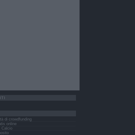
ITI
tà di crowdfunding
tis online
s Calcio
osito