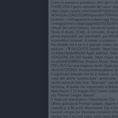
Come vi avevamo promesso, altro giro e altr
FUORI ORA il primo episodio del nuovo or
https://open.spotify.com/show/6BYqD2i157
4e34-b2de-124d1101fd85/episodes/708ef42e-3
juventus—corteggiamenti-e-depistaggi https:
corteggiamenti-e-depistaggi/id1675236249?
virtuali del calcio italiano, ma anche quelle 
Storie di divani, di letti, di scrivanie, di tavo
prima impossibili, poi improbabili, poi diffic
imprenditori visionari, di numeri a sorpresa, d
Ascoltatelo ora e se vi è piaciuto votate con 
podcast: – 🎙️ RASOIATE Spotify: https:
si=64da14ba6a9842b0 Apple podcast: https:
STAGIONE DA DIO Spotify: https://open.
si=e63ef401b98041ec Amazon Music: https
f787c78717ac/una-stagione-da-dio Apple pod
dio/id1672250421 #cronachedispogliatoio #m
il significato letterale che ha in italiano: 
voler dire anche “spettacolare”, avvincente,
anche avere un lieto fine. “Dramatic” vuol d
favolosa, di quelle che sorpassano a destra
Manchester il 13 maggio 2012 furono subito
any Premier League season”.
Il finale più drammatico / Manchester City
Ultima giornata di Premier League, bagarre to
classifica, a 86 punti, Manchester City e Man
basterà vincere per diventare campione d'Ing
serrata non c'era mai stata, nella storia de