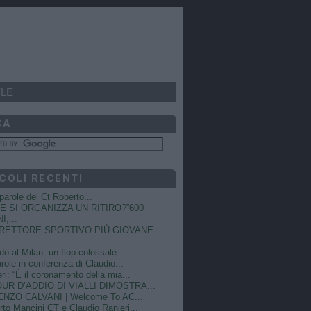
LE
CA
COLI RECENTI
e parole del Ct Roberto...
 SI ORGANIZZA UN RITIRO?”600
I,...
DIRETTORE SPORTIVO PIÙ GIOVANE
do al Milan: un flop colossale
role in conferenza di Claudio...
ri: “È il coronamento della mia...
OUR D’ADDIO DI VIALLI DIMOSTRA...
NZO CALVANI | Welcome To AC...
to Mancini CT e Claudio Ranieri...