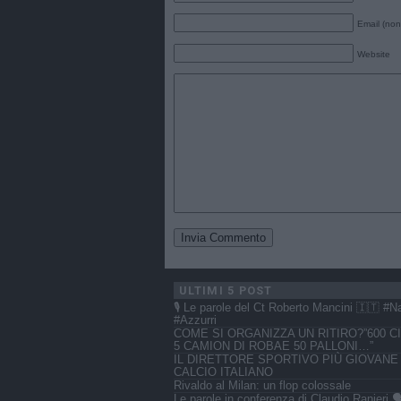
Email (non
Website
ULTIMI 5 POST
🎙️ Le parole del Ct Roberto Mancini 🇮🇹 #N
#Azzurri
COME SI ORGANIZZA UN RITIRO?”600 CI
5 CAMION DI ROBAE 50 PALLONI…”
IL DIRETTORE SPORTIVO PIÙ GIOVANE
CALCIO ITALIANO
Rivaldo al Milan: un flop colossale
Le parole in conferenza di Claudio Ranieri 🗣