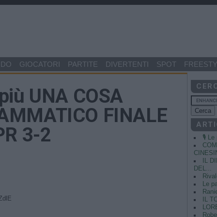
NDO
GIOCATORI
PARTITE
DIVERTENTI
SPOT
FREESTY
CER
 più UNA COSA
l DRAMMATICO FINALE
ARTI
PR 3-2
🎙️ L
COME
CINESIN
IL 
DEL...
Rival
Le pa
Ranie
ZdlE
IL T
LORE
Rober