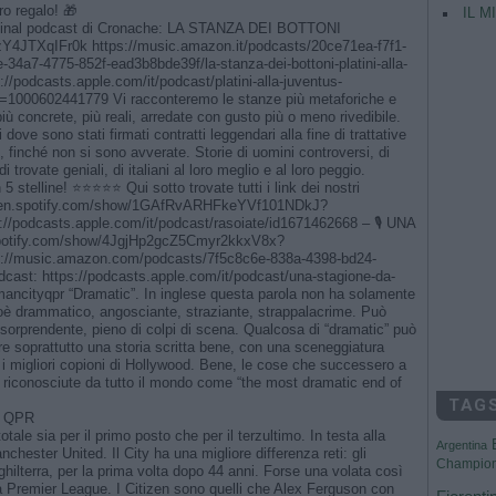
o regalo! 🎁
IL M
iginal podcast di Cronache: LA STANZA DEI BOTTONI
zY4JTXqIFr0k https://music.amazon.it/podcasts/20ce71ea-f7f1-
4a7-4775-852f-ead3b8bde39f/la-stanza-dei-bottoni-platini-alla-
//podcasts.apple.com/it/podcast/platini-alla-juventus-
i=1000602441779 Vi racconteremo le stanze più metaforiche e
più concrete, più reali, arredate con gusto più o meno rivedibile.
li dove sono stati firmati contratti leggendari alla fine di trattative
ili, finché non si sono avverate. Storie di uomini controversi, di
i trovate geniali, di italiani al loro meglio e al loro peggio.
5 stelline! ⭐⭐⭐⭐⭐ Qui sotto trovate tutti i link dei nostri
//open.spotify.com/show/1GAfRvARHFkeYVf101NDkJ?
//podcasts.apple.com/it/podcast/rasoiate/id1671462668 – 🎙️ UNA
spotify.com/show/4JgjHp2gcZ5Cmyr2kkxV8x?
://music.amazon.com/podcasts/7f5c8c6e-838a-4398-bd24-
cast: https://podcasts.apple.com/it/podcast/una-stagione-da-
ancityqpr “Dramatic”. In inglese questa parola non ha solamente
e cioè drammatico, angosciante, straziante, strappalacrime. Può
 sorprendente, pieno di colpi di scena. Qualcosa di “dramatic” può
ire soprattutto una storia scritta bene, con una sceneggiatura
 i migliori copioni di Hollywood. Bene, le cose che successero a
 riconosciute da tutto il mondo come “the most dramatic end of
TAG
 – QPR
tale sia per il primo posto che per il terzultimo. In testa alla
Argentina
chester United. Il City ha una migliore differenza reti: gli
Champio
hilterra, per la prima volta dopo 44 anni. Forse una volata così
lla Premier League. I Citizen sono quelli che Alex Ferguson con