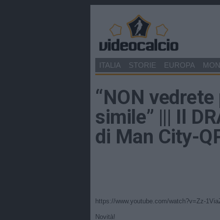
ITALIA
STORIE
EUROPA
MO
“NON vedrete
simile” ||| I
di Man City-Q
https://www.youtube.com/watch?v=Zz-1Via
Novità!