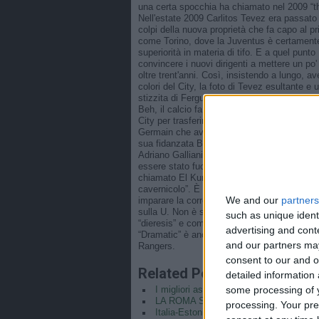
una certa spocchia ha chiamato nel 2009 “the
Nell'estate 2009 Carlitos Tevez era passato
colpi della nuova proprietà che fa capo al 
come Torino, dove la Juventus è certamente 
superiorità in materia di tifo. E a quel punto
convincere i nuovi dirigenti a mettere un po'
oltre trent'anni. Così, insistendo a lungo, a
colori del City, la foto di Tevez esultante e
stizzita di Ferguson dimostrò che Pullan ave
Beh, il calcio fa giri molto strani, se è ver
City per trasferirsi al Milan: l'operazione er
Germain che avrebbe lasciato spazio a Tevez,
sua fidanzata Barbara Berlusconi, che aveva 
Adriano Galliani che aveva visto andare in
essere stato fuori rosa fino a primavera, Tev
chiamato El Kun fin da bambino per la som
cavernicolo”. È arrivato nell'estate 2011 da
We and our
partners
imparare la corretta pronuncia del cognome:
sulla U. Non è soltanto un segno fonetico t
such as unique ident
“dieresis” e compaiono anche su alcuni nom
advertising and con
“Dramatic” è anche la corsa per non retroced
and our partners may
Rangers.
consent to our and o
Related Posts
detailed information
some processing of y
I migliori assist della stagione 2015/16
LA ROMA SAREBBE CAMPIONE D’ITA
processing. Your pre
Italia-Estonia 4-0: le parole degli Azzurri