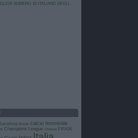
IGLIOR NUMERO 10 ITALIANO DEGLI...
S
calcio femminile
Barcellona
Brasile
Champions League
FIFA26
ns
Chelsea
Italia
Inter