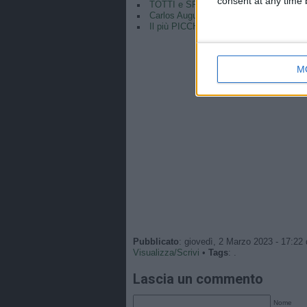
consent at any time b
TOTTI e SPALLETTI: “Ecco tutta la 
Carlos Augusto viene preso in giro per 
Il più PICCHIATO e il più PICCHIATORE
M
Pubblicato
: giovedì, 2 Marzo 2023 - 17:22 
Visualizza/Scrivi
•
Tags
: .
Lascia un commento
Nome